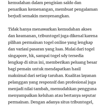
kemudahan dalam pengisian saldo dan
penarikan kemenangan, membuat pengalaman
berjudi semakin menyenangkan.
Tidak hanya menawarkan kemudahan akses
dan keamanan, tribuntogel juga dikenal karena
pilihan permainan togel online yang lengkap
dan variasi pasaran yang luas. Mulai dari togel
singapore, hk, sampai togel sdy tersedia
lengkap di situs ini, memberikan peluang besar
bagi pemain untuk mendapatkan hasil
maksimal dari setiap taruhan. Kualitas layanan
pelanggan yang responsif dan profesional juga
menjadi nilai tambah, memudahkan pengguna
menyampaikan keluhan atau bertanya seputar
permainan. Dengan adanya situs tribuntogel,