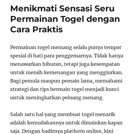
Menang
Menikmati Sensasi Seru
Togel
yang
Permainan Togel dengan
Wajib
Cara Praktis
Kamu
Coba!
Permainan togel memang selalu punya tempat
spesial di hati para penggemarnya. Tidak hanya
menawarkan hiburan, tetapi juga kesempatan
untuk meraih kemenangan yang menggiurkan.
Bagi pemula maupun pemain lama, memahami
strategi dan tips bermain togel menjadi kunci
untuk meningkatkan peluang menang.
Salah satu hal yang membuat togel menarik
adalah kemudahannya untuk dimainkan kapan
saja. Dengan hadirnya platform online, kini