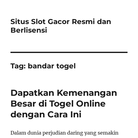
Situs Slot Gacor Resmi dan
Berlisensi
Tag:
bandar togel
Dapatkan Kemenangan
Besar di Togel Online
dengan Cara Ini
Dalam dunia perjudian daring yang semakin