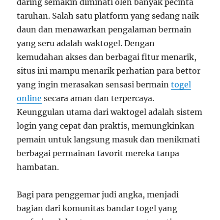
daring semakin diminati oleh banyak pecinta
taruhan. Salah satu platform yang sedang naik
daun dan menawarkan pengalaman bermain
yang seru adalah waktogel. Dengan
kemudahan akses dan berbagai fitur menarik,
situs ini mampu menarik perhatian para bettor
yang ingin merasakan sensasi bermain
togel
online
secara aman dan terpercaya.
Keunggulan utama dari waktogel adalah sistem
login yang cepat dan praktis, memungkinkan
pemain untuk langsung masuk dan menikmati
berbagai permainan favorit mereka tanpa
hambatan.
Bagi para penggemar judi angka, menjadi
bagian dari komunitas bandar togel yang