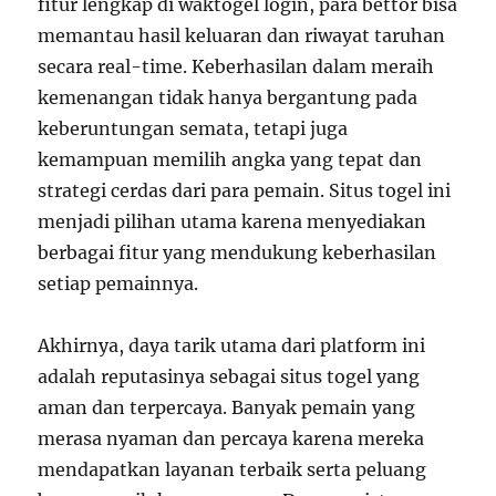
fitur lengkap di waktogel login, para bettor bisa
memantau hasil keluaran dan riwayat taruhan
secara real-time. Keberhasilan dalam meraih
kemenangan tidak hanya bergantung pada
keberuntungan semata, tetapi juga
kemampuan memilih angka yang tepat dan
strategi cerdas dari para pemain. Situs togel ini
menjadi pilihan utama karena menyediakan
berbagai fitur yang mendukung keberhasilan
setiap pemainnya.
Akhirnya, daya tarik utama dari platform ini
adalah reputasinya sebagai situs togel yang
aman dan terpercaya. Banyak pemain yang
merasa nyaman dan percaya karena mereka
mendapatkan layanan terbaik serta peluang