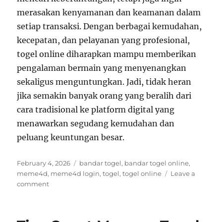
merasakan kenyamanan dan keamanan dalam
setiap transaksi. Dengan berbagai kemudahan,
kecepatan, dan pelayanan yang profesional,
togel online diharapkan mampu memberikan
pengalaman bermain yang menyenangkan
sekaligus menguntungkan. Jadi, tidak heran
jika semakin banyak orang yang beralih dari
cara tradisional ke platform digital yang
menawarkan segudang kemudahan dan
peluang keuntungan besar.
Posted
Tags
February 4, 2026
bandar togel
,
bandar togel online
,
on
meme4d
,
meme4d login
,
togel
,
togel online
Leave a
on
comment
Tips
Jitu
Menang