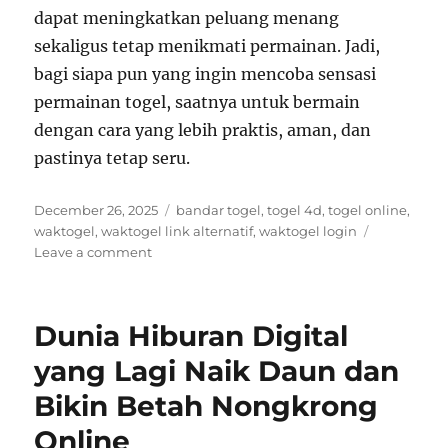
dapat meningkatkan peluang menang
sekaligus tetap menikmati permainan. Jadi,
bagi siapa pun yang ingin mencoba sensasi
permainan togel, saatnya untuk bermain
dengan cara yang lebih praktis, aman, dan
pastinya tetap seru.
Posted
Tags
December 26, 2025
bandar togel
,
togel 4d
,
togel online
,
on
waktogel
,
waktogel link alternatif
,
waktogel login
on
Leave a comment
Menikmati
Sensasi
Seru
Dunia Hiburan Digital
Permainan
Togel
yang Lagi Naik Daun dan
dengan
Bikin Betah Nongkrong
Cara
Praktis
Online