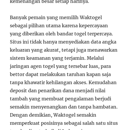
kemenangan besar setiap harinya.
Banyak pemain yang memilih Waktogel
sebagai pilihan utama karena kepercayaan
yang diberikan oleh bandar togel terpercaya.
Situs ini tidak hanya menyediakan data angka
keluaran yang akurat, tetapi juga menawarkan
sistem keamanan yang terjamin. Melalui
jaringan agen togel yang tersebar luas, para
bettor dapat melakukan taruhan kapan saja
tanpa khawatir kehilangan akses. Kemudahan
deposit dan penarikan dana menjadi nilai
tambah yang membuat pengalaman berjudi
semakin menyenangkan dan tanpa hambatan.
Dengan demikian, Waktogel semakin
memperkuat posisinya sebagai salah satu situs