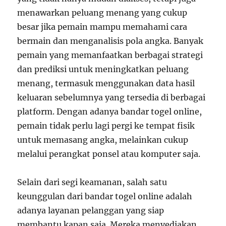
menawarkan peluang menang yang cukup
besar jika pemain mampu memahami cara
bermain dan menganalisis pola angka. Banyak
pemain yang memanfaatkan berbagai strategi
dan prediksi untuk meningkatkan peluang
menang, termasuk menggunakan data hasil
keluaran sebelumnya yang tersedia di berbagai
platform. Dengan adanya bandar togel online,
pemain tidak perlu lagi pergi ke tempat fisik
untuk memasang angka, melainkan cukup
melalui perangkat ponsel atau komputer saja.
Selain dari segi keamanan, salah satu
keunggulan dari bandar togel online adalah
adanya layanan pelanggan yang siap
membantu kapan saja. Mereka menyediakan