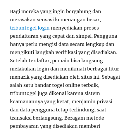
Bagi mereka yang ingin bergabung dan
merasakan sensasi kemenangan besar,
tribuntogel login
menyediakan proses
pendaftaran yang cepat dan simpel. Pengguna
hanya perlu mengisi data secara lengkap dan
mengikuti langkah verifikasi yang disediakan.
Setelah terdaftar, pemain bisa langsung
melakukan login dan menikmati berbagai fitur
menarik yang disediakan oleh situs ini. Sebagai
salah satu bandar togel online terbaik,
tribuntogel juga dikenal karena sistem
keamanannya yang ketat, menjamin privasi
dan data pengguna tetap terlindungi saat
transaksi berlangsung. Beragam metode
pembayaran yang disediakan memberi