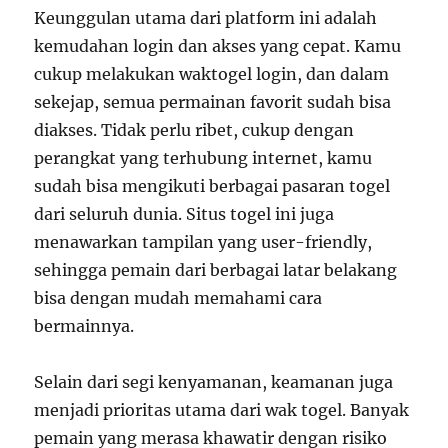
Keunggulan utama dari platform ini adalah
kemudahan login dan akses yang cepat. Kamu
cukup melakukan waktogel login, dan dalam
sekejap, semua permainan favorit sudah bisa
diakses. Tidak perlu ribet, cukup dengan
perangkat yang terhubung internet, kamu
sudah bisa mengikuti berbagai pasaran togel
dari seluruh dunia. Situs togel ini juga
menawarkan tampilan yang user-friendly,
sehingga pemain dari berbagai latar belakang
bisa dengan mudah memahami cara
bermainnya.
Selain dari segi kenyamanan, keamanan juga
menjadi prioritas utama dari wak togel. Banyak
pemain yang merasa khawatir dengan risiko