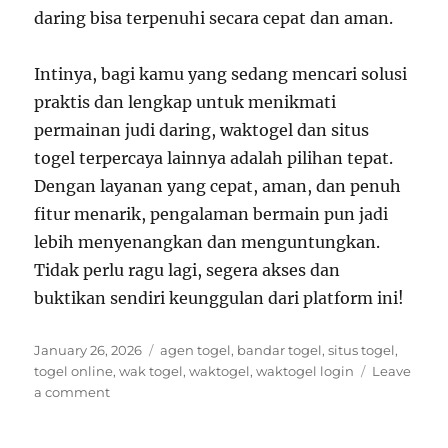
daring bisa terpenuhi secara cepat dan aman.
Intinya, bagi kamu yang sedang mencari solusi
praktis dan lengkap untuk menikmati
permainan judi daring, waktogel dan situs
togel terpercaya lainnya adalah pilihan tepat.
Dengan layanan yang cepat, aman, dan penuh
fitur menarik, pengalaman bermain pun jadi
lebih menyenangkan dan menguntungkan.
Tidak perlu ragu lagi, segera akses dan
buktikan sendiri keunggulan dari platform ini!
Posted
Tags
January 26, 2026
agen togel
,
bandar togel
,
situs togel
,
on
togel online
,
wak togel
,
waktogel
,
waktogel login
Leave
on
a comment
Tips
Cepat