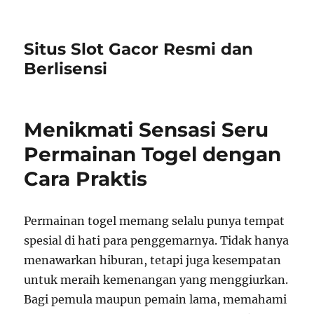
Situs Slot Gacor Resmi dan
Berlisensi
Menikmati Sensasi Seru
Permainan Togel dengan
Cara Praktis
Permainan togel memang selalu punya tempat
spesial di hati para penggemarnya. Tidak hanya
menawarkan hiburan, tetapi juga kesempatan
untuk meraih kemenangan yang menggiurkan.
Bagi pemula maupun pemain lama, memahami