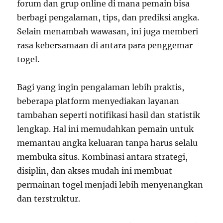
forum dan grup online di mana pemain bisa
berbagi pengalaman, tips, dan prediksi angka.
Selain menambah wawasan, ini juga memberi
rasa kebersamaan di antara para penggemar
togel.
Bagi yang ingin pengalaman lebih praktis,
beberapa platform menyediakan layanan
tambahan seperti notifikasi hasil dan statistik
lengkap. Hal ini memudahkan pemain untuk
memantau angka keluaran tanpa harus selalu
membuka situs. Kombinasi antara strategi,
disiplin, dan akses mudah ini membuat
permainan togel menjadi lebih menyenangkan
dan terstruktur.