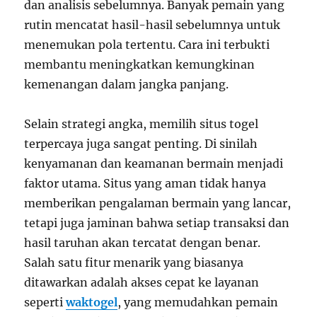
dan analisis sebelumnya. Banyak pemain yang
rutin mencatat hasil-hasil sebelumnya untuk
menemukan pola tertentu. Cara ini terbukti
membantu meningkatkan kemungkinan
kemenangan dalam jangka panjang.
Selain strategi angka, memilih situs togel
terpercaya juga sangat penting. Di sinilah
kenyamanan dan keamanan bermain menjadi
faktor utama. Situs yang aman tidak hanya
memberikan pengalaman bermain yang lancar,
tetapi juga jaminan bahwa setiap transaksi dan
hasil taruhan akan tercatat dengan benar.
Salah satu fitur menarik yang biasanya
ditawarkan adalah akses cepat ke layanan
seperti
waktogel
, yang memudahkan pemain