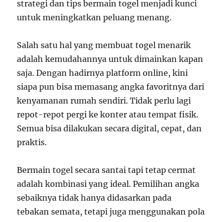
strategi dan tips bermain togel menjadi kunci
untuk meningkatkan peluang menang.
Salah satu hal yang membuat togel menarik
adalah kemudahannya untuk dimainkan kapan
saja. Dengan hadirnya platform online, kini
siapa pun bisa memasang angka favoritnya dari
kenyamanan rumah sendiri. Tidak perlu lagi
repot-repot pergi ke konter atau tempat fisik.
Semua bisa dilakukan secara digital, cepat, dan
praktis.
Bermain togel secara santai tapi tetap cermat
adalah kombinasi yang ideal. Pemilihan angka
sebaiknya tidak hanya didasarkan pada
tebakan semata, tetapi juga menggunakan pola