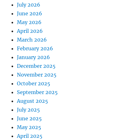
July 2026
June 2026
May 2026
April 2026
March 2026
February 2026
January 2026
December 2025
November 2025
October 2025
September 2025
August 2025
July 2025
June 2025
May 2025
April 2025