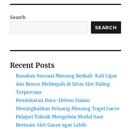
Search
SEARCH
Recent Posts
Rasakan Sensasi Menang Berkali-Kali Lipat
dan Bonus Melimpah di Situs Slot Paling
Terpercaya
Pendekatan Data-Driven Dalam
Meningkatkan Peluang Menang Togel Gacor
Pelajari Teknik Mengelola Modal Saat
Bermain Slot Gacor agar Lebih