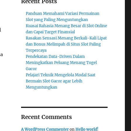
Recent Posts
Panduan Memahami Variasi Permainan
Slot yang Paling Menguntungkan
Kuasai Rahasia Menang Besar di Slot Online
l
dan Capai Target Finansial
Rasakan Sensasi Menang Berkali-Kali Lipat
dan Bonus Melimpah di Situs Slot Paling
Terpercaya
ta
Pendekatan Data-Driven Dalam
Meningkatkan Peluang Menang Togel
Gacor
Pelajari Teknik Mengelola Modal Saat
Bermain Slot Gacor agar Lebih
Menguntungkan
Recent Comments
A WordPress Commenter
on
Hello world!