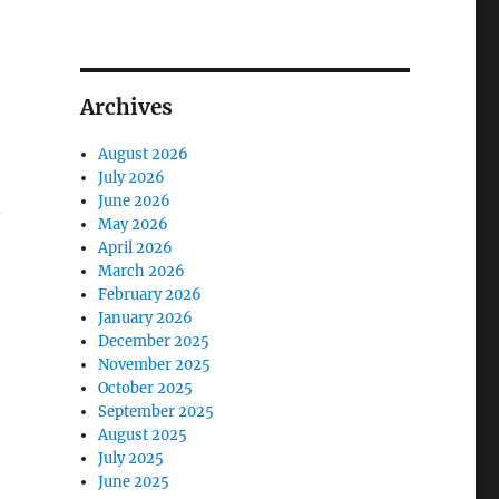
Archives
August 2026
July 2026
June 2026
n
May 2026
April 2026
March 2026
February 2026
January 2026
December 2025
November 2025
October 2025
September 2025
August 2025
July 2025
June 2025