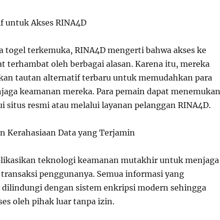
if untuk Akses RINA4D
a togel terkemuka, RINA4D mengerti bahwa akses ke
at terhambat oleh berbagai alasan. Karena itu, mereka
kan tautan alternatif terbaru untuk memudahkan para
jaga keamanan mereka. Para pemain dapat menemuka
ui situs resmi atau melalui layanan pelanggan RINA4D.
n Kerahasiaan Data yang Terjamin
ikasikan teknologi keamanan mutakhir untuk menjaga
n transaksi penggunanya. Semua informasi yang
 dilindungi dengan sistem enkripsi modern sehingga
ses oleh pihak luar tanpa izin.