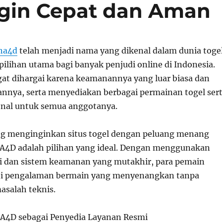
Login Cepat dan Aman
ina4d
telah menjadi nama yang dikenal dalam dunia toge
ilihan utama bagi banyak penjudi online di Indonesia.
gat dihargai karena keamanannya yang luar biasa dan
annya, serta menyediakan berbagai permainan togel ser
onal untuk semua anggotanya.
ng menginginkan situs togel dengan peluang menang
NA4D adalah pilihan yang ideal. Dengan menggunakan
ni dan sistem keamanan yang mutakhir, para pemain
i pengalaman bermain yang menyenangkan tanpa
asalah teknis.
A4D sebagai Penyedia Layanan Resmi