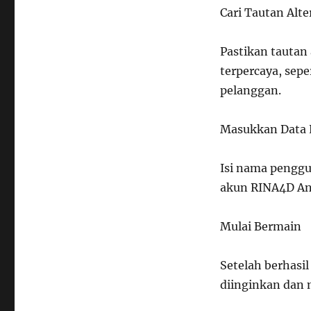
Cari Tautan Alte
Pastikan tautan 
terpercaya, sep
pelanggan.
Masukkan Data 
Isi nama penggu
akun RINA4D An
Mulai Bermain
Setelah berhasi
diinginkan dan 