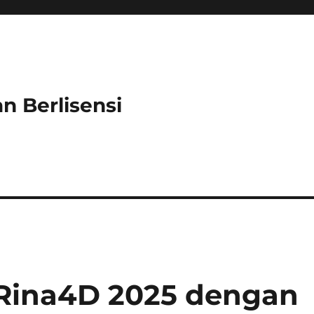
n Berlisensi
 Rina4D 2025 dengan