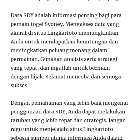
Data SDY adalah informasi penting bagi para
pemain togel Sydney. Mengakses data yang
akurat di situs Lingkartoto memungkinkan
Anda untuk mendapatkan keuntungan dan
meningkatkan peluang menang dalam
permainan. Gunakan analisis serta strategi
yang tepat, dan ingatlah untuk bermain
dengan bijak. Selamat mencoba dan semoga
sukses!
Dengan pemahaman yang lebih baik mengenai
penggunaan data SDY, Anda dapat melakukan
taruhan yang lebih tepat dan strategis. Jangan
ragu untuk menjelajahi situs Lingkartoto
sebagai sumber utama informasi Anda dalam