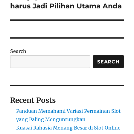
post:
harus Jadi Pilihan Utama Anda
Search
SEARCH
Recent Posts
Panduan Memahami Variasi Permainan Slot
yang Paling Menguntungkan
Kuasai Rahasia Menang Besar di Slot Online