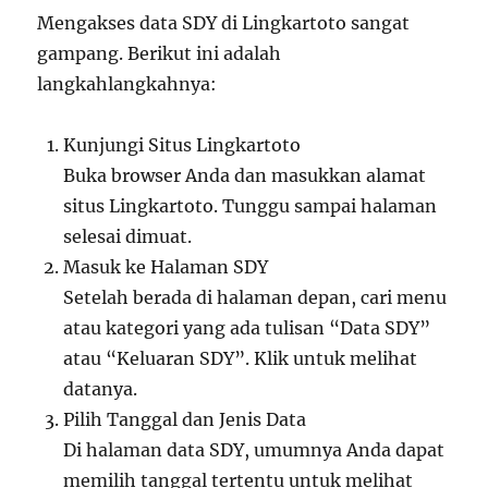
Mengakses data SDY di Lingkartoto sangat
gampang. Berikut ini adalah
langkahlangkahnya:
Kunjungi Situs Lingkartoto
Buka browser Anda dan masukkan alamat
situs Lingkartoto. Tunggu sampai halaman
selesai dimuat.
Masuk ke Halaman SDY
Setelah berada di halaman depan, cari menu
atau kategori yang ada tulisan “Data SDY”
atau “Keluaran SDY”. Klik untuk melihat
datanya.
Pilih Tanggal dan Jenis Data
Di halaman data SDY, umumnya Anda dapat
memilih tanggal tertentu untuk melihat