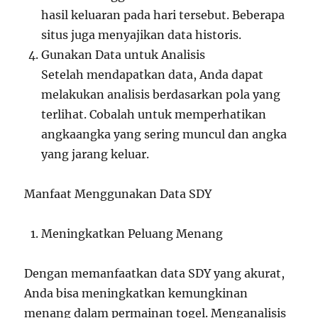
hasil keluaran pada hari tersebut. Beberapa
situs juga menyajikan data historis.
Gunakan Data untuk Analisis
Setelah mendapatkan data, Anda dapat
melakukan analisis berdasarkan pola yang
terlihat. Cobalah untuk memperhatikan
angkaangka yang sering muncul dan angka
yang jarang keluar.
Manfaat Menggunakan Data SDY
Meningkatkan Peluang Menang
Dengan memanfaatkan data SDY yang akurat,
Anda bisa meningkatkan kemungkinan
menang dalam permainan togel. Menganalisis