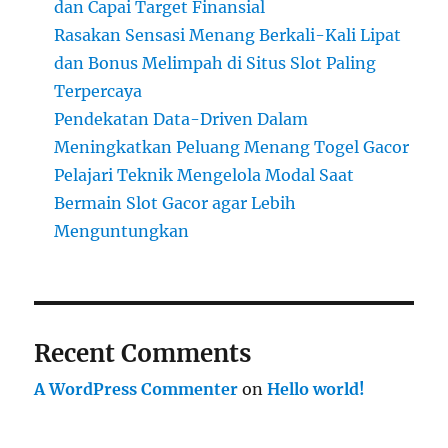
dan Capai Target Finansial
Rasakan Sensasi Menang Berkali-Kali Lipat
dan Bonus Melimpah di Situs Slot Paling
Terpercaya
Pendekatan Data-Driven Dalam
Meningkatkan Peluang Menang Togel Gacor
Pelajari Teknik Mengelola Modal Saat
Bermain Slot Gacor agar Lebih
Menguntungkan
Recent Comments
A WordPress Commenter
on
Hello world!