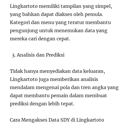
Lingkartoto memiliki tampilan yang simpel,
yang bahkan dapat diakses oleh pemula.
Kategori dan menu yang teratur membantu
pengunjung untuk menemukan data yang
mereka cari dengan cepat.
Analisis dan Prediksi
Tidak hanya menyediakan data keluaran,
Lingkartoto juga memberikan analisis
mendalam mengenai pola dan tren angka yang
dapat membantu pemain dalam membuat
prediksi dengan lebih tepat.
Cara Mengakses Data SDY di Lingkartoto