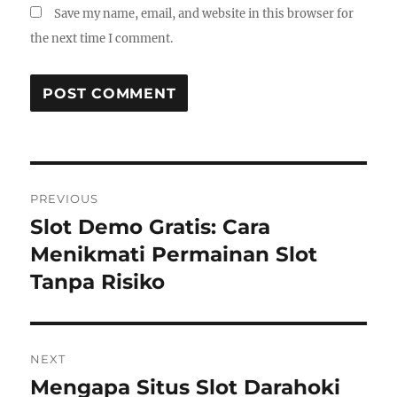
Save my name, email, and website in this browser for
the next time I comment.
Post
PREVIOUS
navigation
Slot Demo Gratis: Cara
Previous
post:
Menikmati Permainan Slot
Tanpa Risiko
NEXT
Mengapa Situs Slot Darahoki
Next