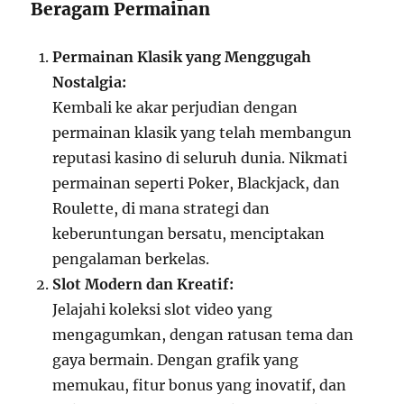
Beragam Permainan
Permainan Klasik yang Menggugah
Nostalgia:
Kembali ke akar perjudian dengan
permainan klasik yang telah membangun
reputasi kasino di seluruh dunia. Nikmati
permainan seperti Poker, Blackjack, dan
Roulette, di mana strategi dan
keberuntungan bersatu, menciptakan
pengalaman berkelas.
Slot Modern dan Kreatif:
Jelajahi koleksi slot video yang
mengagumkan, dengan ratusan tema dan
gaya bermain. Dengan grafik yang
memukau, fitur bonus yang inovatif, dan