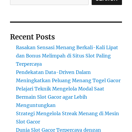
Recent Posts
Rasakan Sensasi Menang Berkali-Kali Lipat
dan Bonus Melimpah di Situs Slot Paling
Terpercaya
Pendekatan Data-Driven Dalam
Meningkatkan Peluang Menang Togel Gacor
Pelajari Teknik Mengelola Modal Saat
Bermain Slot Gacor agar Lebih
Menguntungkan
Strategi Mengelola Streak Menang di Mesin
Slot Gacor
Dunia Slot Gacor Terpercaya dengan