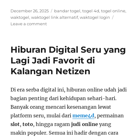
Posted
Tags
December 26, 2025
bandar togel
,
togel 4d
,
togel online
,
on
waktogel
,
waktogel link alternatif
,
waktogel login
on
Leave a comment
Menikmati
Sensasi
Seru
Hiburan Digital Seru yang
Permainan
Togel
Lagi Jadi Favorit di
dengan
Kalangan Netizen
Cara
Praktis
Di era serba digital ini, hiburan online udah jadi
bagian penting dari kehidupan sehari-hari.
Banyak orang mencari kesenangan lewat
platform seru, mulai dari
meme4d
, permainan
slot
,
toto
, hingga ragam
judi online
yang
makin populer. Semua ini hadir dengan cara