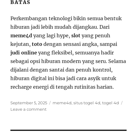
BATAS
Perkembangan teknologi bikin semua bentuk
hiburan jadi lebih mudah dijangkau. Dari
meme4d
yang lagi hype,
slot
yang penuh
kejutan,
toto
dengan sensasi angka, sampai
judi online
yang fleksibel, semuanya hadir
sebagai opsi hiburan modern yang seru. Selama
dijalani dengan santai dan penuh kontrol,
hiburan digital ini bisa jadi cara asyik untuk
recharge energi di tengah rutinitas harian.
Posted
Tags
September 5, 2025
meme4d
,
situs togel 4d
,
togel 4d
on
on
Leave a comment
Hiburan
Digital
Seru
yang