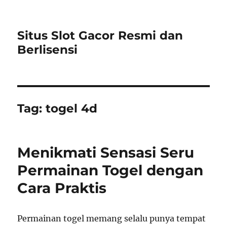
Situs Slot Gacor Resmi dan
Berlisensi
Tag:
togel 4d
Menikmati Sensasi Seru
Permainan Togel dengan
Cara Praktis
Permainan togel memang selalu punya tempat