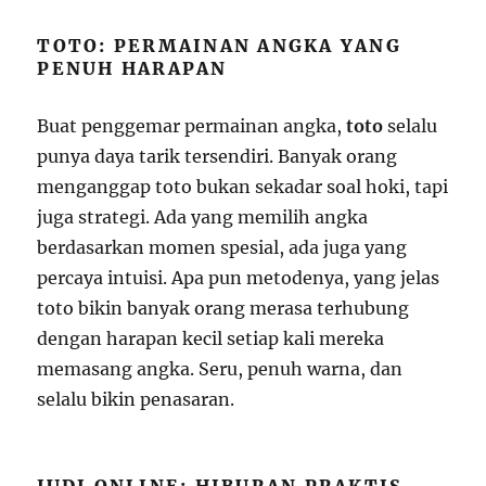
TOTO: PERMAINAN ANGKA YANG
PENUH HARAPAN
Buat penggemar permainan angka,
toto
selalu
punya daya tarik tersendiri. Banyak orang
menganggap toto bukan sekadar soal hoki, tapi
juga strategi. Ada yang memilih angka
berdasarkan momen spesial, ada juga yang
percaya intuisi. Apa pun metodenya, yang jelas
toto bikin banyak orang merasa terhubung
dengan harapan kecil setiap kali mereka
memasang angka. Seru, penuh warna, dan
selalu bikin penasaran.