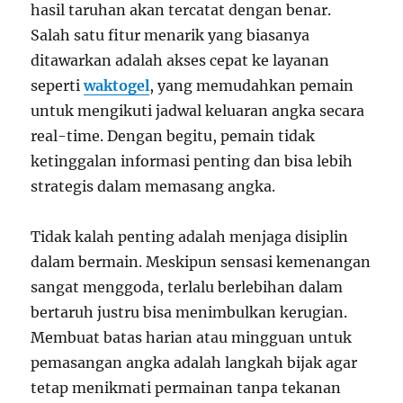
hasil taruhan akan tercatat dengan benar.
Salah satu fitur menarik yang biasanya
ditawarkan adalah akses cepat ke layanan
seperti
waktogel
, yang memudahkan pemain
untuk mengikuti jadwal keluaran angka secara
real-time. Dengan begitu, pemain tidak
ketinggalan informasi penting dan bisa lebih
strategis dalam memasang angka.
Tidak kalah penting adalah menjaga disiplin
dalam bermain. Meskipun sensasi kemenangan
sangat menggoda, terlalu berlebihan dalam
bertaruh justru bisa menimbulkan kerugian.
Membuat batas harian atau mingguan untuk
pemasangan angka adalah langkah bijak agar
tetap menikmati permainan tanpa tekanan