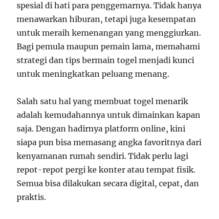
spesial di hati para penggemarnya. Tidak hanya
menawarkan hiburan, tetapi juga kesempatan
untuk meraih kemenangan yang menggiurkan.
Bagi pemula maupun pemain lama, memahami
strategi dan tips bermain togel menjadi kunci
untuk meningkatkan peluang menang.
Salah satu hal yang membuat togel menarik
adalah kemudahannya untuk dimainkan kapan
saja. Dengan hadirnya platform online, kini
siapa pun bisa memasang angka favoritnya dari
kenyamanan rumah sendiri. Tidak perlu lagi
repot-repot pergi ke konter atau tempat fisik.
Semua bisa dilakukan secara digital, cepat, dan
praktis.