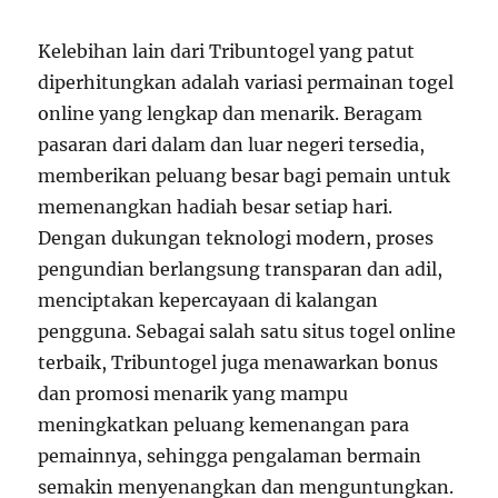
Kelebihan lain dari Tribuntogel yang patut
diperhitungkan adalah variasi permainan togel
online yang lengkap dan menarik. Beragam
pasaran dari dalam dan luar negeri tersedia,
memberikan peluang besar bagi pemain untuk
memenangkan hadiah besar setiap hari.
Dengan dukungan teknologi modern, proses
pengundian berlangsung transparan dan adil,
menciptakan kepercayaan di kalangan
pengguna. Sebagai salah satu situs togel online
terbaik, Tribuntogel juga menawarkan bonus
dan promosi menarik yang mampu
meningkatkan peluang kemenangan para
pemainnya, sehingga pengalaman bermain
semakin menyenangkan dan menguntungkan.