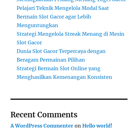
Pelajari Teknik Mengelola Modal Saat
Bermain Slot Gacor agar Lebih
Menguntungkan
Strategi Mengelola Streak Menang di Mesin
Slot Gacor
Dunia Slot Gacor Terpercaya dengan
Beragam Permainan Pilihan
Strategi Bermain Slot Online yang
Menghasilkan Kemenangan Konsisten
Recent Comments
A WordPress Commenter
on
Hello world!