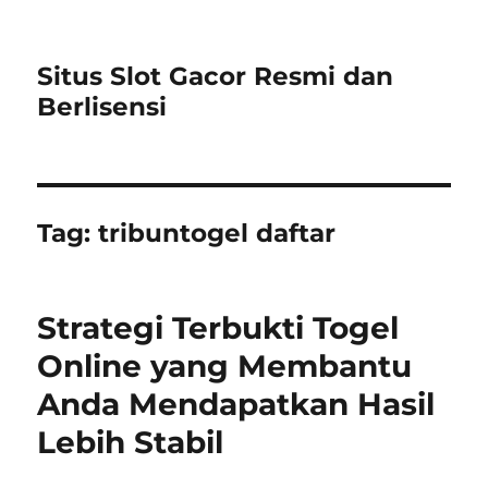
Situs Slot Gacor Resmi dan
Berlisensi
Tag:
tribuntogel daftar
Strategi Terbukti Togel
Online yang Membantu
Anda Mendapatkan Hasil
Lebih Stabil