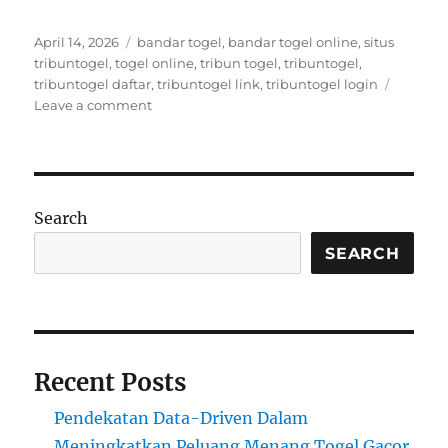
Posted
Tags
April 14, 2026
bandar togel
,
bandar togel online
,
situs
on
tribuntogel
,
togel online
,
tribun togel
,
tribuntogel
,
tribuntogel daftar
,
tribuntogel link
,
tribuntogel login
on
Leave a comment
Dapatkan
Kemenangan
Besar
di
Togel
Search
Online
dengan
SEARCH
Cara
Ini
Recent Posts
Pendekatan Data-Driven Dalam
Meningkatkan Peluang Menang Togel Gacor