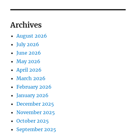
Archives
August 2026
July 2026
June 2026
May 2026
April 2026
March 2026
February 2026
January 2026
December 2025
November 2025
October 2025
September 2025