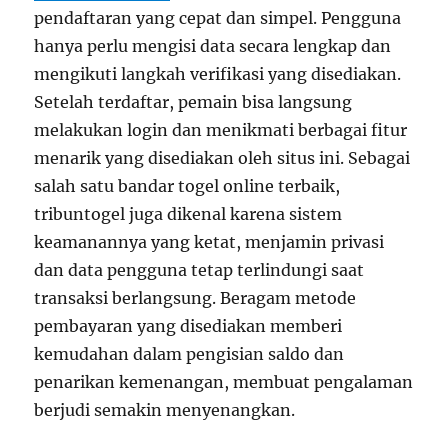
pendaftaran yang cepat dan simpel. Pengguna
hanya perlu mengisi data secara lengkap dan
mengikuti langkah verifikasi yang disediakan.
Setelah terdaftar, pemain bisa langsung
melakukan login dan menikmati berbagai fitur
menarik yang disediakan oleh situs ini. Sebagai
salah satu bandar togel online terbaik,
tribuntogel juga dikenal karena sistem
keamanannya yang ketat, menjamin privasi
dan data pengguna tetap terlindungi saat
transaksi berlangsung. Beragam metode
pembayaran yang disediakan memberi
kemudahan dalam pengisian saldo dan
penarikan kemenangan, membuat pengalaman
berjudi semakin menyenangkan.