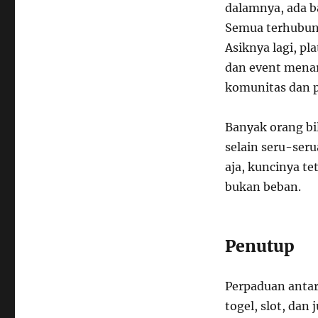
dalamnya, ada ba
Semua terhubung
Asiknya lagi, pl
dan event menar
komunitas dan p
Banyak orang bil
selain seru-ser
aja, kuncinya te
bukan beban.
Penutup
Perpaduan antara
togel, slot, dan