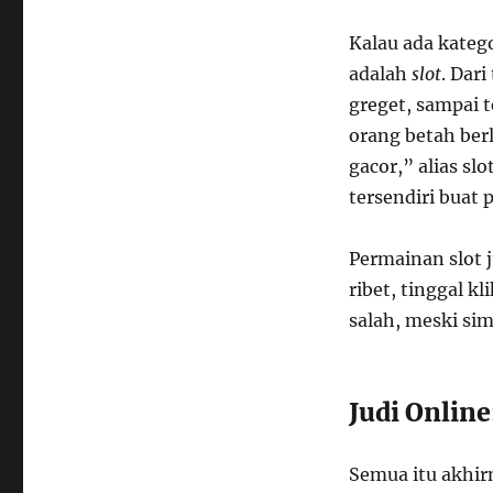
Kalau ada kateg
adalah
slot
. Dari
greget, sampai t
orang betah berl
gacor,” alias sl
tersendiri buat
Permainan slot 
ribet, tinggal k
salah, meski sim
Judi Onlin
Semua itu akhir