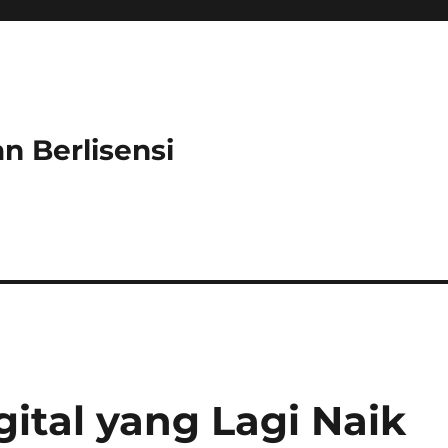
n Berlisensi
ital yang Lagi Naik