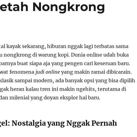
Betah Nongkrong
ital kayak sekarang, hiburan nggak lagi terbatas sama
tau nongkrong di warung kopi. Dunia online udah buka
barnya buat siapa aja yang pengen cari keseruan baru.
lewat fenomena
judi online
yang makin ramai dibicarain.
lasik sampai modern, ada banyak opsi yang bisa dipilih
ggak heran kalau tren ini makin ngehits, terutama di
dan milenial yang doyan eksplor hal baru.
el: Nostalgia yang Nggak Pernah