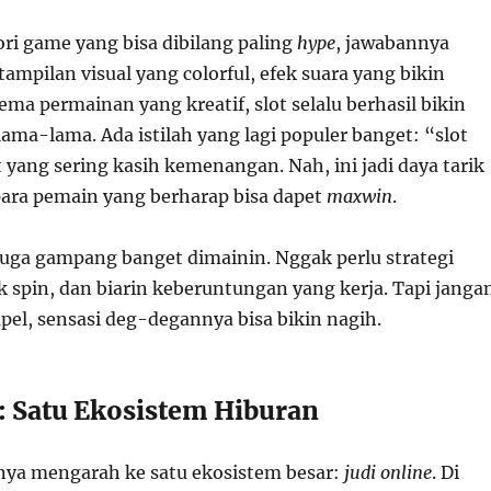
ori game yang bisa dibilang paling
hype
, jawabannya
 tampilan visual yang colorful, efek suara yang bikin
ema permainan yang kreatif, slot selalu berhasil bikin
ama-lama. Ada istilah yang lagi populer banget: “slot
ot yang sering kasih kemenangan. Nah, ini jadi daya tarik
 para pemain yang berharap bisa dapet
maxwin
.
juga gampang banget dimainin. Nggak perlu strategi
lik spin, dan biarin keberuntungan yang kerja. Tapi janga
pel, sensasi deg-degannya bisa bikin nagih.
e: Satu Ekosistem Hiburan
nya mengarah ke satu ekosistem besar:
judi online
. Di