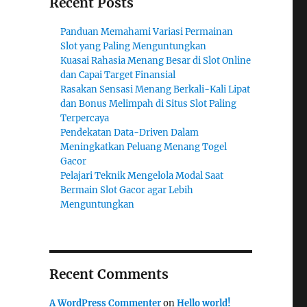
Recent Posts
Panduan Memahami Variasi Permainan
Slot yang Paling Menguntungkan
Kuasai Rahasia Menang Besar di Slot Online
dan Capai Target Finansial
Rasakan Sensasi Menang Berkali-Kali Lipat
dan Bonus Melimpah di Situs Slot Paling
Terpercaya
Pendekatan Data-Driven Dalam
Meningkatkan Peluang Menang Togel
Gacor
Pelajari Teknik Mengelola Modal Saat
Bermain Slot Gacor agar Lebih
Menguntungkan
Recent Comments
A WordPress Commenter
on
Hello world!