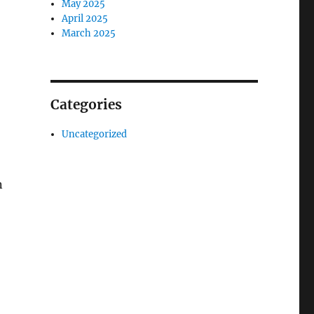
May 2025
April 2025
March 2025
Categories
Uncategorized
n