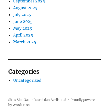
September 2025
August 2025
July 2025
June 2025
May 2025
April 2025
March 2025
Categories
Uncategorized
Situs Slot Gacor Resmi dan Berlisensi
Proudly powered
by WordPress