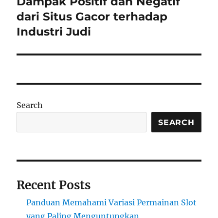
Dampak Positif dan Negatif
Next
post:
dari Situs Gacor terhadap
Industri Judi
Search
SEARCH
Recent Posts
Panduan Memahami Variasi Permainan Slot
yang Paling Menguntungkan