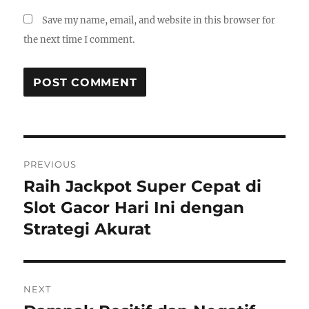
Save my name, email, and website in this browser for
the next time I comment.
Post
PREVIOUS
navigation
Raih Jackpot Super Cepat di
Previous
post:
Slot Gacor Hari Ini dengan
Strategi Akurat
NEXT