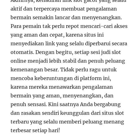
Akhirnya, kehadiran link slot gacor yang selalu
aktif dan terpercaya membuat pengalaman
bermain semakin lancar dan menyenangkan.
Para pemain tak perlu repot mencari-cari akses
yang aman dan cepat, karena situs ini
menyediakan link yang selalu diperbarui secara
otomatis. Dengan begitu, setiap sesi judi slot
online menjadi lebih stabil dan penuh peluang
kemenangan besar. Tidak perlu ragu untuk
mencoba keberuntungan di platform ini,
karena mereka menawarkan pengalaman
bermain yang aman, menyenangkan, dan
penuh sensasi. Kini saatnya Anda bergabung
dan rasakan sendiri keunggulan dari situs slot
terbaru yang selalu memberi peluang menang
terbesar setiap hari!