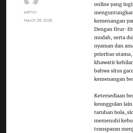
online yang in
Author
admin
menguntungkan. 
Posted
March 29, 2026
kemenangan yang
on
Dengan fitur-fit
mudah, serta du
nyaman dan ama
prioritas utama
khawatir kehil
bahwa situs ga
kemenangan besa
Ketersediaan be
keunggulan lain 
taruhan bola, sl
memenuhi kebut
transparan menj