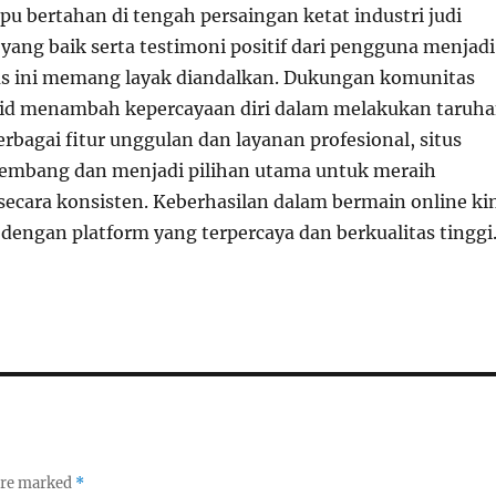
u bertahan di tengah persaingan ketat industri judi
 yang baik serta testimoni positif dari pengguna menjadi
us ini memang layak diandalkan. Dukungan komunitas
lid menambah kepercayaan diri dalam melakukan taruh
rbagai fitur unggulan dan layanan profesional, situs
kembang dan menjadi pilihan utama untuk meraih
ecara konsisten. Keberhasilan dalam bermain online ki
engan platform yang terpercaya dan berkualitas tinggi
 are marked
*