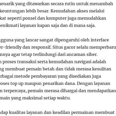
enarik yang ditawarkan secara rutin untuk menambah
keuntungan lebih besar. Kemudahan akses melalui
kat seperti ponsel dan komputer juga memudahkan
enikmati layanan kapan saja dan di mana saja.
guna yang lancar sangat dipengaruhi oleh interface
r-friendly dan responsif. Situs gacor selalu memperbaru
nya agar tetap terlindungi dari ancaman siber.
 proses transaksi serta kemudahan navigasi adalah
ng membuat pemain betah dan tidak merasa kesulitan
erbagai metode pembayaran yang disediakan juga
ses top up maupun penarikan dana. Dengan layanan
n terpercaya, pemain merasa dihargai dan mendapatkan
main yang maksimal setiap waktu.
dap kualitas layanan dan keadilan permainan membuat