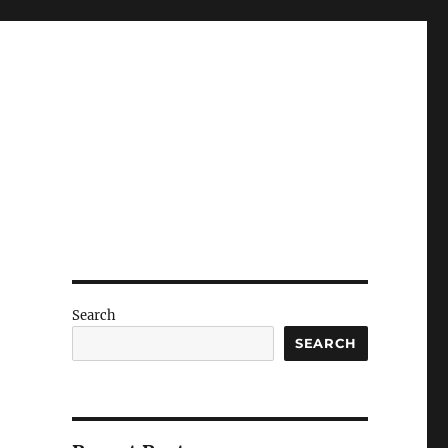
Search
SEARCH