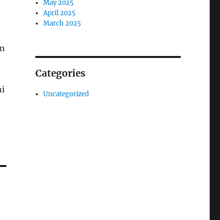
May 2025
April 2025
March 2025
an
Categories
ni
Uncategorized
.