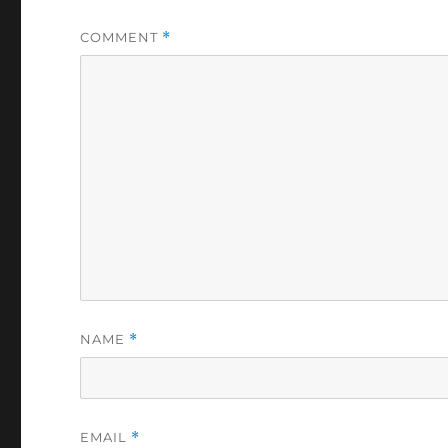
COMMENT
*
NAME
*
EMAIL
*