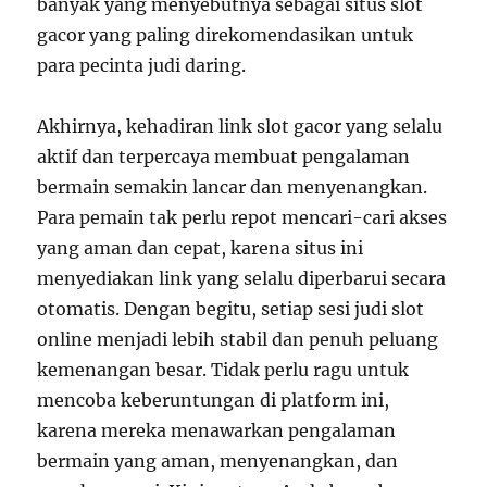
banyak yang menyebutnya sebagai situs slot
gacor yang paling direkomendasikan untuk
para pecinta judi daring.
Akhirnya, kehadiran link slot gacor yang selalu
aktif dan terpercaya membuat pengalaman
bermain semakin lancar dan menyenangkan.
Para pemain tak perlu repot mencari-cari akses
yang aman dan cepat, karena situs ini
menyediakan link yang selalu diperbarui secara
otomatis. Dengan begitu, setiap sesi judi slot
online menjadi lebih stabil dan penuh peluang
kemenangan besar. Tidak perlu ragu untuk
mencoba keberuntungan di platform ini,
karena mereka menawarkan pengalaman
bermain yang aman, menyenangkan, dan