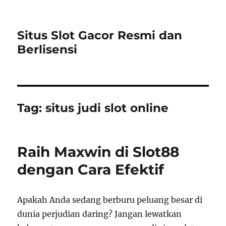
Situs Slot Gacor Resmi dan
Berlisensi
Tag:
situs judi slot online
Raih Maxwin di Slot88
dengan Cara Efektif
Apakah Anda sedang berburu peluang besar di
dunia perjudian daring? Jangan lewatkan