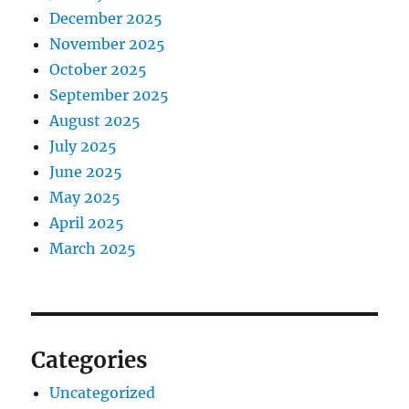
December 2025
November 2025
October 2025
September 2025
August 2025
July 2025
June 2025
May 2025
April 2025
March 2025
Categories
Uncategorized