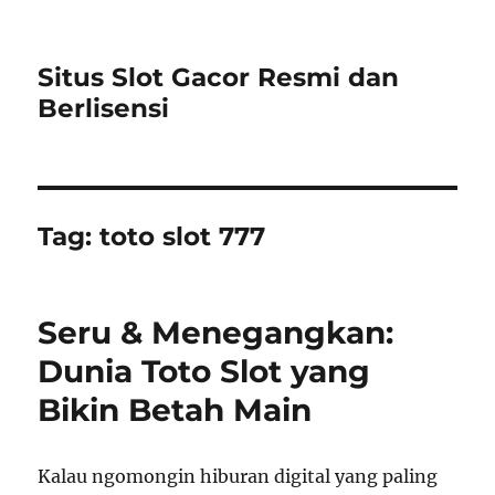
Situs Slot Gacor Resmi dan
Berlisensi
Tag:
toto slot 777
Seru & Menegangkan:
Dunia Toto Slot yang
Bikin Betah Main
Kalau ngomongin hiburan digital yang paling