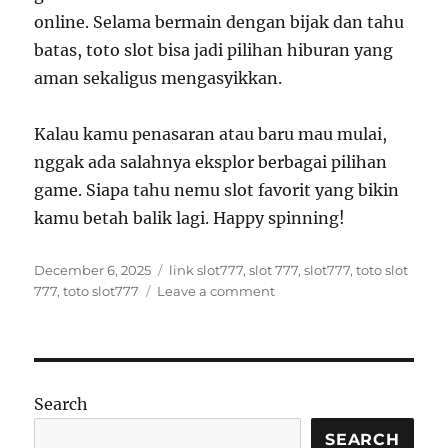
online. Selama bermain dengan bijak dan tahu
batas, toto slot bisa jadi pilihan hiburan yang
aman sekaligus mengasyikkan.
Kalau kamu penasaran atau baru mau mulai,
nggak ada salahnya eksplor berbagai pilihan
game. Siapa tahu nemu slot favorit yang bikin
kamu betah balik lagi. Happy spinning!
Posted
Tags
December 6, 2025
link slot777
,
slot 777
,
slot777
,
toto slot
on
on
777
,
toto slot777
Leave a comment
Seru
&
Menegangkan:
Dunia
Toto
Search
Slot
yang
SEARCH