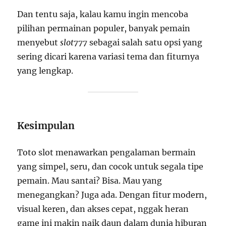
Dan tentu saja, kalau kamu ingin mencoba
pilihan permainan populer, banyak pemain
menyebut
slot777
sebagai salah satu opsi yang
sering dicari karena variasi tema dan fiturnya
yang lengkap.
Kesimpulan
Toto slot menawarkan pengalaman bermain
yang simpel, seru, dan cocok untuk segala tipe
pemain. Mau santai? Bisa. Mau yang
menegangkan? Juga ada. Dengan fitur modern,
visual keren, dan akses cepat, nggak heran
game ini makin naik daun dalam dunia hiburan