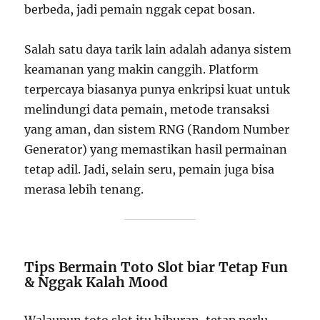
berbeda, jadi pemain nggak cepat bosan.
Salah satu daya tarik lain adalah adanya sistem
keamanan yang makin canggih. Platform
terpercaya biasanya punya enkripsi kuat untuk
melindungi data pemain, metode transaksi
yang aman, dan sistem RNG (Random Number
Generator) yang memastikan hasil permainan
tetap adil. Jadi, selain seru, pemain juga bisa
merasa lebih tenang.
Tips Bermain Toto Slot biar Tetap Fun
& Nggak Kalah Mood