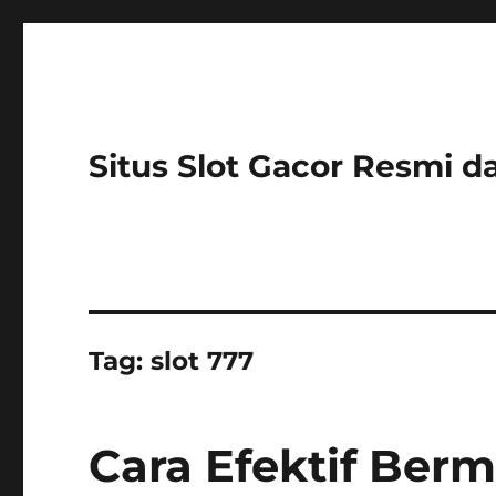
Situs Slot Gacor Resmi da
Tag:
slot 777
Cara Efektif Ber