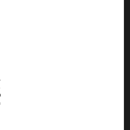
,
i
n
a