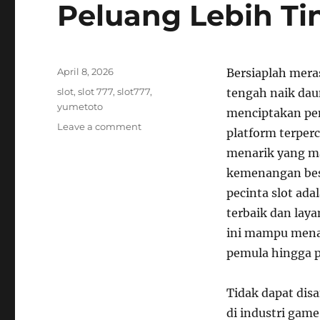
Peluang Lebih Ti
Posted
April 8, 2026
Bersiaplah meras
on
Tags
slot
,
slot 777
,
slot777
,
tengah naik dau
yumetoto
menciptakan pe
on
Leave a comment
platform terpe
Cara
menarik yang m
Efektif
Bermain
kemenangan besa
Slot777
pecinta slot ada
dengan
terbaik dan lay
Peluang
Lebih
ini mampu menar
Tinggi
pemula hingga p
Tidak dapat dis
di industri ga