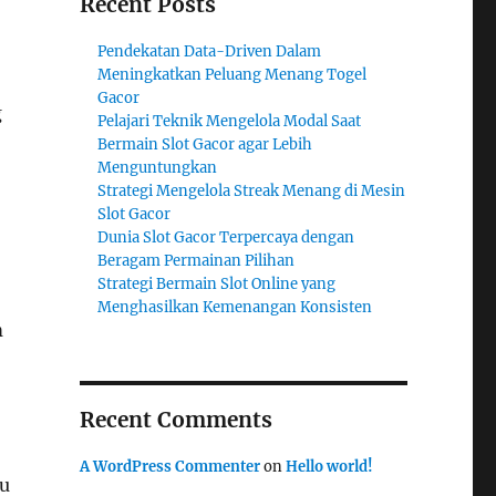
Recent Posts
Pendekatan Data-Driven Dalam
Meningkatkan Peluang Menang Togel
Gacor
g
Pelajari Teknik Mengelola Modal Saat
Bermain Slot Gacor agar Lebih
Menguntungkan
Strategi Mengelola Streak Menang di Mesin
Slot Gacor
Dunia Slot Gacor Terpercaya dengan
Beragam Permainan Pilihan
Strategi Bermain Slot Online yang
Menghasilkan Kemenangan Konsisten
m
Recent Comments
A WordPress Commenter
on
Hello world!
pu