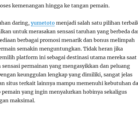
oses kemenangan hingga ke tangan pemain.
ruhan daring,
yumetoto
menjadi salah satu pilihan terbai
alkan untuk merasakan sensasi taruhan yang berbeda da
sediaan berbagai promosi menarik dan bonus melimpah
ermain semakin menguntungkan. Tidak heran jika
milih platform ini sebagai destinasi utama mereka saat
n sensasi permainan yang mengasyikkan dan peluang
engan keunggulan lengkap yang dimiliki, sangat jelas
an situs terkait lainnya mampu memenuhi kebutuhan d
p pemain yang ingin menyalurkan hobinya sekaligus
gan maksimal.