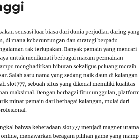
nggi
akan sensasi luar biasa dari dunia perjudian daring yan
n, di mana keberuntungan dan strategi berpadu
ngalaman tak terlupakan. Banyak pemain yang mencari
rcaya untuk menikmati berbagai macam permainan
ampu menghadirkan hiburan sekaligus peluang meraih
r. Salah satu nama yang sedang naik daun di kalangan
lah slot777, sebuah situs yang dikenal memiliki kualitas
anan maksimal. Dengan berbagai fitur unggulan, platfor
ik minat pemain dari berbagai kalangan, mulai dari
rofesional.
angkal bahwa keberadaan slot777 menjadi magnet utama
me online, menawarkan beragam pilihan game yang mam