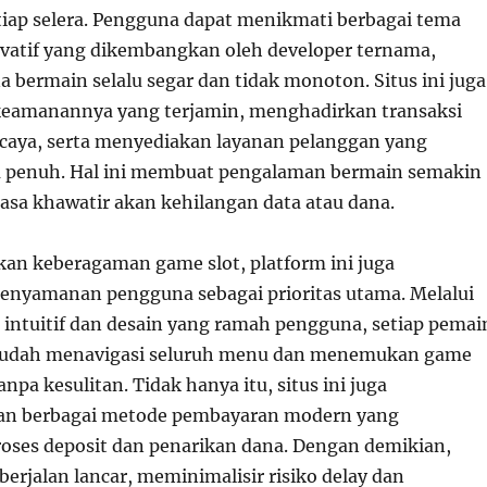
ap selera. Pengguna dapat menikmati berbagai tema
vatif yang dikembangkan oleh developer ternama,
 bermain selalu segar dan tidak monoton. Situs ini juga
keamanannya yang terjamin, menghadirkan transaksi
rcaya, serta menyediakan layanan pelanggan yang
m penuh. Hal ini membuat pengalaman bermain semakin
asa khawatir akan kehilangan data atau dana.
an keberagaman game slot, platform ini juga
nyamanan pengguna sebagai prioritas utama. Melalui
intuitif dan desain yang ramah pengguna, setiap pemai
udah menavigasi seluruh menu dan menemukan game
anpa kesulitan. Tidak hanya itu, situs ini juga
an berbagai metode pembayaran modern yang
ses deposit dan penarikan dana. Dengan demikian,
 berjalan lancar, meminimalisir risiko delay dan