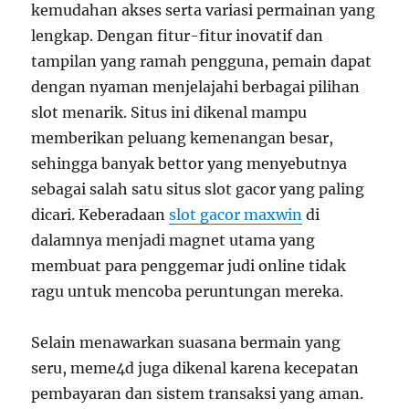
kemudahan akses serta variasi permainan yang
lengkap. Dengan fitur-fitur inovatif dan
tampilan yang ramah pengguna, pemain dapat
dengan nyaman menjelajahi berbagai pilihan
slot menarik. Situs ini dikenal mampu
memberikan peluang kemenangan besar,
sehingga banyak bettor yang menyebutnya
sebagai salah satu situs slot gacor yang paling
dicari. Keberadaan
slot gacor maxwin
di
dalamnya menjadi magnet utama yang
membuat para penggemar judi online tidak
ragu untuk mencoba peruntungan mereka.
Selain menawarkan suasana bermain yang
seru, meme4d juga dikenal karena kecepatan
pembayaran dan sistem transaksi yang aman.