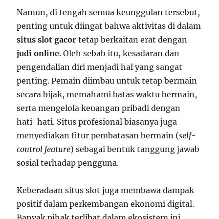
Namun, di tengah semua keunggulan tersebut,
penting untuk diingat bahwa aktivitas di dalam
situs slot gacor
tetap berkaitan erat dengan
judi online
. Oleh sebab itu, kesadaran dan
pengendalian diri menjadi hal yang sangat
penting. Pemain diimbau untuk tetap bermain
secara bijak, memahami batas waktu bermain,
serta mengelola keuangan pribadi dengan
hati-hati. Situs profesional biasanya juga
menyediakan fitur pembatasan bermain (
self-
control feature
) sebagai bentuk tanggung jawab
sosial terhadap pengguna.
Keberadaan situs slot juga membawa dampak
positif dalam perkembangan ekonomi digital.
Banyak pihak terlibat dalam ekosistem ini,