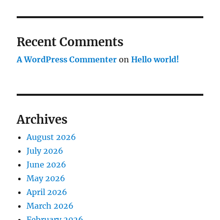
Recent Comments
A WordPress Commenter
on
Hello world!
Archives
August 2026
July 2026
June 2026
May 2026
April 2026
March 2026
February 2026