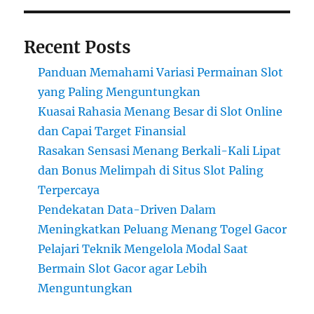
Insting
Pemain
Recent Posts
Panduan Memahami Variasi Permainan Slot
yang Paling Menguntungkan
Kuasai Rahasia Menang Besar di Slot Online
dan Capai Target Finansial
Rasakan Sensasi Menang Berkali-Kali Lipat
dan Bonus Melimpah di Situs Slot Paling
Terpercaya
Pendekatan Data-Driven Dalam
Meningkatkan Peluang Menang Togel Gacor
Pelajari Teknik Mengelola Modal Saat
Bermain Slot Gacor agar Lebih
Menguntungkan