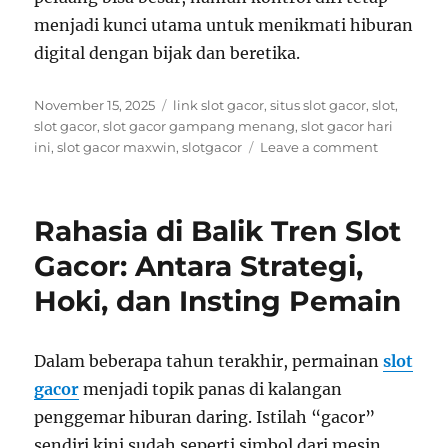
menjadi kunci utama untuk menikmati hiburan
digital dengan bijak dan beretika.
Posted
Tags
November 15, 2025
link slot gacor
,
situs slot gacor
,
slot
,
on
slot gacor
,
slot gacor gampang menang
,
slot gacor hari
on
ini
,
slot gacor maxwin
,
slotgacor
Leave a comment
Menyelam
Dunia
Digital
Rahasia di Balik Tren Slot
yang
Menguntu
Gacor: Antara Strategi,
Bersama
Hoki, dan Insting Pemain
Situs
Slot
Gacor
Dalam beberapa tahun terakhir, permainan
slot
gacor
menjadi topik panas di kalangan
penggemar hiburan daring. Istilah “gacor”
sendiri kini sudah seperti simbol dari mesin