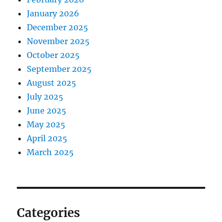
January 2026
December 2025
November 2025
October 2025
September 2025
August 2025
July 2025
June 2025
May 2025
April 2025
March 2025
Categories