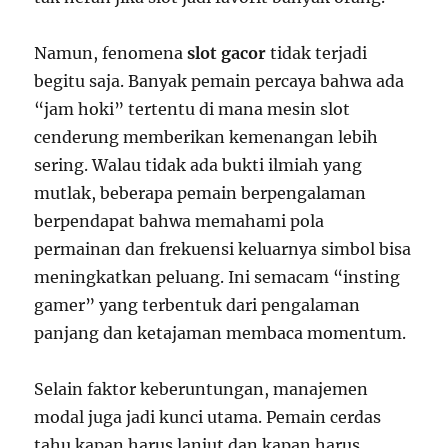
Namun, fenomena
slot gacor
tidak terjadi
begitu saja. Banyak pemain percaya bahwa ada
“jam hoki” tertentu di mana mesin slot
cenderung memberikan kemenangan lebih
sering. Walau tidak ada bukti ilmiah yang
mutlak, beberapa pemain berpengalaman
berpendapat bahwa memahami pola
permainan dan frekuensi keluarnya simbol bisa
meningkatkan peluang. Ini semacam “insting
gamer” yang terbentuk dari pengalaman
panjang dan ketajaman membaca momentum.
Selain faktor keberuntungan, manajemen
modal juga jadi kunci utama. Pemain cerdas
tahu kapan harus lanjut dan kapan harus