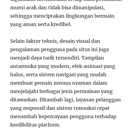
murni acak dan tidak bisa dimanipulasi,
sehingga menciptakan lingkungan bermain
yang aman serta kredibel.
Selain faktor teknis, desain visual dan
pengalaman pengguna pada situs ini juga
menjadi daya tarik tersendiri. Tampilan
antarmuka yang modern, efek animasi yang
halus, serta sistem navigasi yang mudah
membuat pemain merasa nyaman dalam
menjelajahi berbagai jenis permainan yang
ditawarkan. Ditambah lagi, layanan pelanggan
yang responsif dan sistem transaksi cepat
menambah kepercayaan pengguna terhadap
kredibilitas platform.