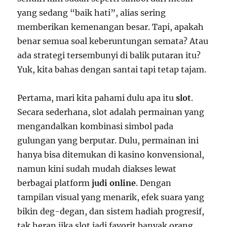
yang sedang “baik hati”, alias sering
memberikan kemenangan besar. Tapi, apakah
benar semua soal keberuntungan semata? Atau
ada strategi tersembunyi di balik putaran itu?
Yuk, kita bahas dengan santai tapi tetap tajam.
Pertama, mari kita pahami dulu apa itu
slot
.
Secara sederhana, slot adalah permainan yang
mengandalkan kombinasi simbol pada
gulungan yang berputar. Dulu, permainan ini
hanya bisa ditemukan di kasino konvensional,
namun kini sudah mudah diakses lewat
berbagai platform
judi online
. Dengan
tampilan visual yang menarik, efek suara yang
bikin deg-degan, dan sistem hadiah progresif,
tak heran jika slot jadi favorit banyak orang.