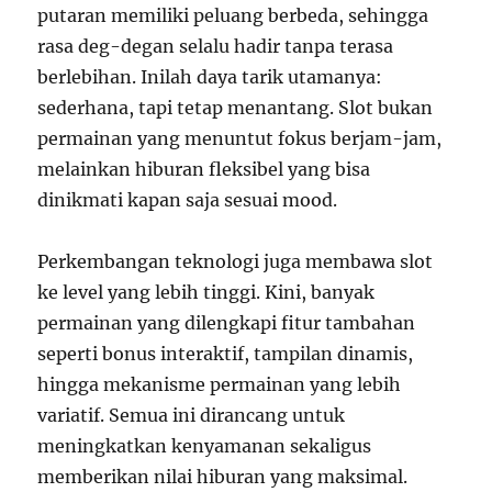
putaran memiliki peluang berbeda, sehingga
rasa deg-degan selalu hadir tanpa terasa
berlebihan. Inilah daya tarik utamanya:
sederhana, tapi tetap menantang. Slot bukan
permainan yang menuntut fokus berjam-jam,
melainkan hiburan fleksibel yang bisa
dinikmati kapan saja sesuai mood.
Perkembangan teknologi juga membawa slot
ke level yang lebih tinggi. Kini, banyak
permainan yang dilengkapi fitur tambahan
seperti bonus interaktif, tampilan dinamis,
hingga mekanisme permainan yang lebih
variatif. Semua ini dirancang untuk
meningkatkan kenyamanan sekaligus
memberikan nilai hiburan yang maksimal.