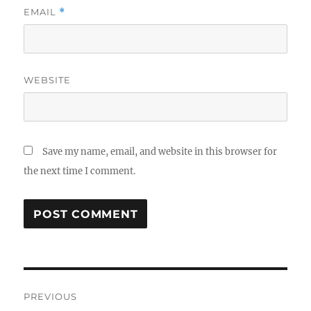
EMAIL
*
WEBSITE
Save my name, email, and website in this browser for
the next time I comment.
Post
PREVIOUS