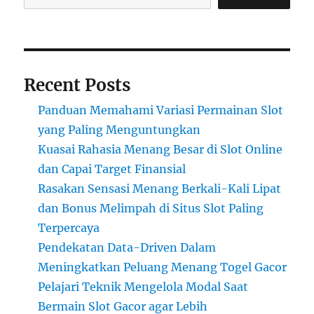
Recent Posts
Panduan Memahami Variasi Permainan Slot
yang Paling Menguntungkan
Kuasai Rahasia Menang Besar di Slot Online
dan Capai Target Finansial
Rasakan Sensasi Menang Berkali-Kali Lipat
dan Bonus Melimpah di Situs Slot Paling
Terpercaya
Pendekatan Data-Driven Dalam
Meningkatkan Peluang Menang Togel Gacor
Pelajari Teknik Mengelola Modal Saat
Bermain Slot Gacor agar Lebih