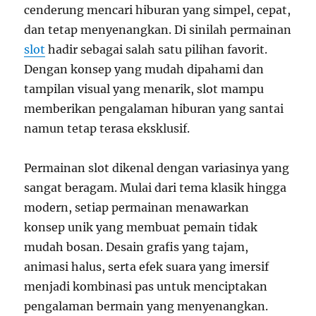
cenderung mencari hiburan yang simpel, cepat,
dan tetap menyenangkan. Di sinilah permainan
slot
hadir sebagai salah satu pilihan favorit.
Dengan konsep yang mudah dipahami dan
tampilan visual yang menarik, slot mampu
memberikan pengalaman hiburan yang santai
namun tetap terasa eksklusif.
Permainan slot dikenal dengan variasinya yang
sangat beragam. Mulai dari tema klasik hingga
modern, setiap permainan menawarkan
konsep unik yang membuat pemain tidak
mudah bosan. Desain grafis yang tajam,
animasi halus, serta efek suara yang imersif
menjadi kombinasi pas untuk menciptakan
pengalaman bermain yang menyenangkan.