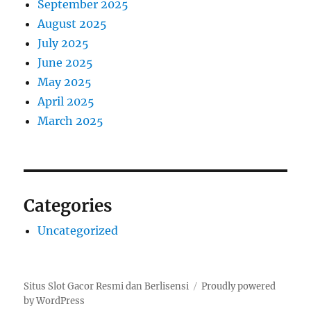
September 2025
August 2025
July 2025
June 2025
May 2025
April 2025
March 2025
Categories
Uncategorized
Situs Slot Gacor Resmi dan Berlisensi
Proudly powered
by WordPress