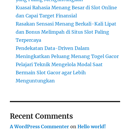
Kuasai Rahasia Menang Besar di Slot Online
dan Capai Target Finansial
Rasakan Sensasi Menang Berkali-Kali Lipat
dan Bonus Melimpah di Situs Slot Paling
Terpercaya
Pendekatan Data-Driven Dalam
Meningkatkan Peluang Menang Togel Gacor
Pelajari Teknik Mengelola Modal Saat
Bermain Slot Gacor agar Lebih
Menguntungkan
Recent Comments
A WordPress Commenter
on
Hello world!