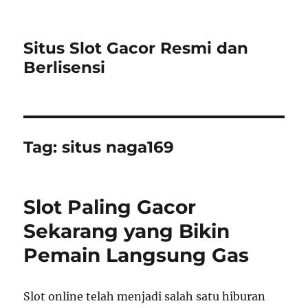
Situs Slot Gacor Resmi dan
Berlisensi
Tag:
situs naga169
Slot Paling Gacor
Sekarang yang Bikin
Pemain Langsung Gas
Slot online telah menjadi salah satu hiburan