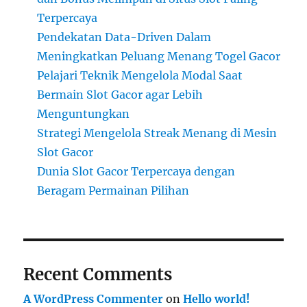
Terpercaya
Pendekatan Data-Driven Dalam
Meningkatkan Peluang Menang Togel Gacor
Pelajari Teknik Mengelola Modal Saat
Bermain Slot Gacor agar Lebih
Menguntungkan
Strategi Mengelola Streak Menang di Mesin
Slot Gacor
Dunia Slot Gacor Terpercaya dengan
Beragam Permainan Pilihan
Recent Comments
A WordPress Commenter
on
Hello world!