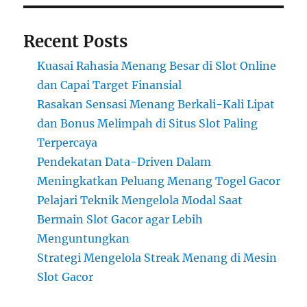
Peluang
Menang
Recent Posts
Lebih
Tinggi
Kuasai Rahasia Menang Besar di Slot Online
dan Capai Target Finansial
Rasakan Sensasi Menang Berkali-Kali Lipat
dan Bonus Melimpah di Situs Slot Paling
Terpercaya
Pendekatan Data-Driven Dalam
Meningkatkan Peluang Menang Togel Gacor
Pelajari Teknik Mengelola Modal Saat
Bermain Slot Gacor agar Lebih
Menguntungkan
Strategi Mengelola Streak Menang di Mesin
Slot Gacor