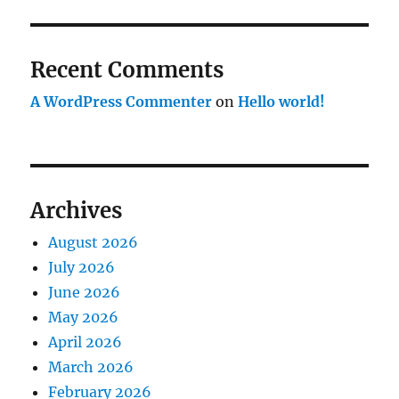
Recent Comments
A WordPress Commenter
on
Hello world!
Archives
August 2026
July 2026
June 2026
May 2026
April 2026
March 2026
February 2026