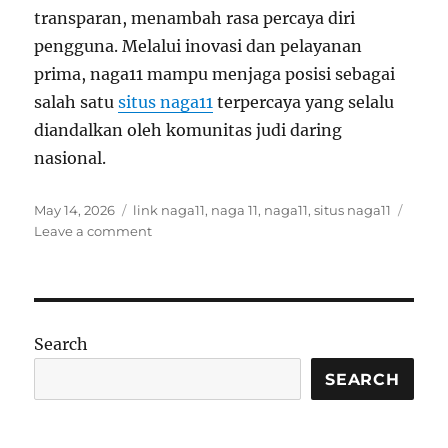
transparan, menambah rasa percaya diri
pengguna. Melalui inovasi dan pelayanan
prima, naga11 mampu menjaga posisi sebagai
salah satu
situs naga11
terpercaya yang selalu
diandalkan oleh komunitas judi daring
nasional.
Posted
Tags
May 14, 2026
link naga11
,
naga 11
,
naga11
,
situs naga11
on
on
Leave a comment
Nikmati
Permainan
Slot
Online
Viral
Search
di
Situs
SEARCH
Slot
Resmi
dengan