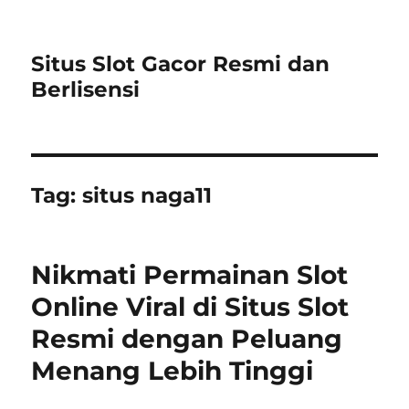
Situs Slot Gacor Resmi dan
Berlisensi
Tag:
situs naga11
Nikmati Permainan Slot
Online Viral di Situs Slot
Resmi dengan Peluang
Menang Lebih Tinggi