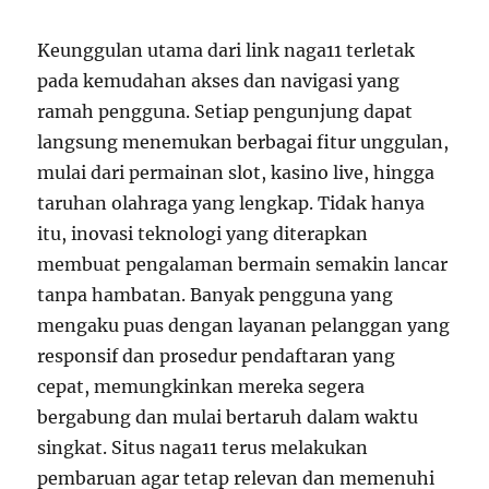
Keunggulan utama dari link naga11 terletak
pada kemudahan akses dan navigasi yang
ramah pengguna. Setiap pengunjung dapat
langsung menemukan berbagai fitur unggulan,
mulai dari permainan slot, kasino live, hingga
taruhan olahraga yang lengkap. Tidak hanya
itu, inovasi teknologi yang diterapkan
membuat pengalaman bermain semakin lancar
tanpa hambatan. Banyak pengguna yang
mengaku puas dengan layanan pelanggan yang
responsif dan prosedur pendaftaran yang
cepat, memungkinkan mereka segera
bergabung dan mulai bertaruh dalam waktu
singkat. Situs naga11 terus melakukan
pembaruan agar tetap relevan dan memenuhi