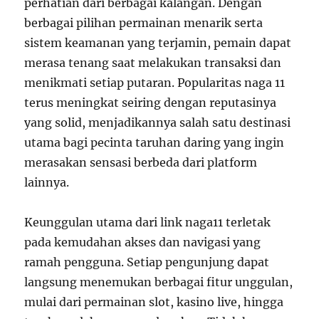
perhatian dari berbagai kalangan. Dengan
berbagai pilihan permainan menarik serta
sistem keamanan yang terjamin, pemain dapat
merasa tenang saat melakukan transaksi dan
menikmati setiap putaran. Popularitas naga 11
terus meningkat seiring dengan reputasinya
yang solid, menjadikannya salah satu destinasi
utama bagi pecinta taruhan daring yang ingin
merasakan sensasi berbeda dari platform
lainnya.
Keunggulan utama dari link naga11 terletak
pada kemudahan akses dan navigasi yang
ramah pengguna. Setiap pengunjung dapat
langsung menemukan berbagai fitur unggulan,
mulai dari permainan slot, kasino live, hingga