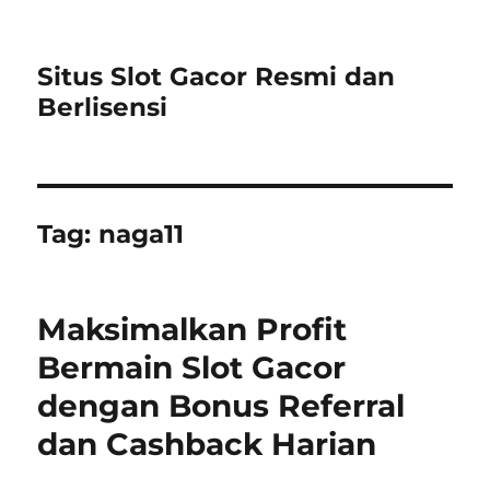
Situs Slot Gacor Resmi dan
Berlisensi
Tag:
naga11
Maksimalkan Profit
Bermain Slot Gacor
dengan Bonus Referral
dan Cashback Harian