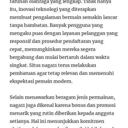
taruhan olahraga yang lengkap. Tidak hanya
itu, inovasi teknologi yang diterapkan
membuat pengalaman bermain semakin lancar
tanpa hambatan. Banyak pengguna yang
mengaku puas dengan layanan pelanggan yang
responsif dan prosedur pendaftaran yang
cepat, memungkinkan mereka segera
bergabung dan mulai bertaruh dalam waktu
singkat. Situs naga11 terus melakukan
pembaruan agar tetap relevan dan memenuhi
ekspektasi pemain modern.
Selain menawarkan beragam jenis permainan,
naga11 juga dikenal karena bonus dan promosi
menarik yang rutin diberikan kepada anggota
setianya. Hal ini menunjukkan komitmen