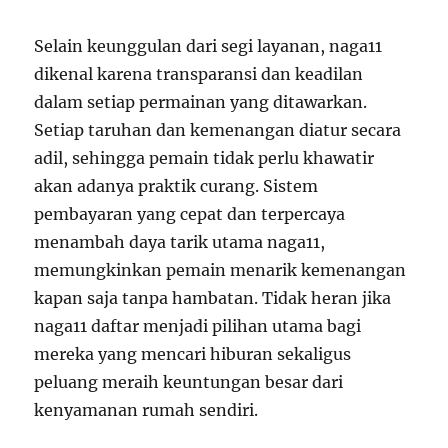
Selain keunggulan dari segi layanan, naga11
dikenal karena transparansi dan keadilan
dalam setiap permainan yang ditawarkan.
Setiap taruhan dan kemenangan diatur secara
adil, sehingga pemain tidak perlu khawatir
akan adanya praktik curang. Sistem
pembayaran yang cepat dan terpercaya
menambah daya tarik utama naga11,
memungkinkan pemain menarik kemenangan
kapan saja tanpa hambatan. Tidak heran jika
naga11 daftar menjadi pilihan utama bagi
mereka yang mencari hiburan sekaligus
peluang meraih keuntungan besar dari
kenyamanan rumah sendiri.