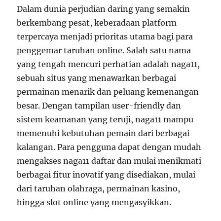
Dalam dunia perjudian daring yang semakin
berkembang pesat, keberadaan platform
terpercaya menjadi prioritas utama bagi para
penggemar taruhan online. Salah satu nama
yang tengah mencuri perhatian adalah naga11,
sebuah situs yang menawarkan berbagai
permainan menarik dan peluang kemenangan
besar. Dengan tampilan user-friendly dan
sistem keamanan yang teruji, naga11 mampu
memenuhi kebutuhan pemain dari berbagai
kalangan. Para pengguna dapat dengan mudah
mengakses naga11 daftar dan mulai menikmati
berbagai fitur inovatif yang disediakan, mulai
dari taruhan olahraga, permainan kasino,
hingga slot online yang mengasyikkan.