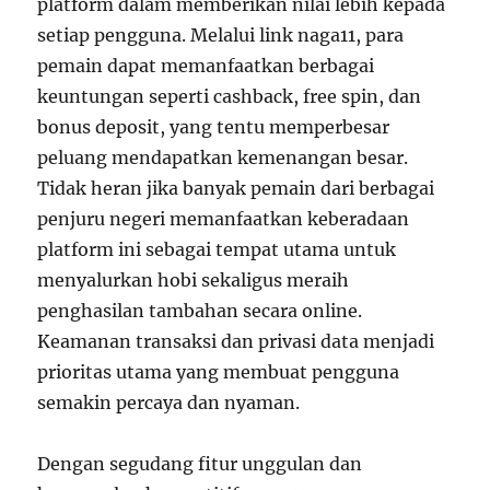
platform dalam memberikan nilai lebih kepada
setiap pengguna. Melalui link naga11, para
pemain dapat memanfaatkan berbagai
keuntungan seperti cashback, free spin, dan
bonus deposit, yang tentu memperbesar
peluang mendapatkan kemenangan besar.
Tidak heran jika banyak pemain dari berbagai
penjuru negeri memanfaatkan keberadaan
platform ini sebagai tempat utama untuk
menyalurkan hobi sekaligus meraih
penghasilan tambahan secara online.
Keamanan transaksi dan privasi data menjadi
prioritas utama yang membuat pengguna
semakin percaya dan nyaman.
Dengan segudang fitur unggulan dan