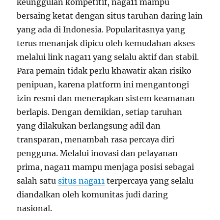
keunggulan kompetitif, naga11 mampu
bersaing ketat dengan situs taruhan daring lain
yang ada di Indonesia. Popularitasnya yang
terus menanjak dipicu oleh kemudahan akses
melalui link naga11 yang selalu aktif dan stabil.
Para pemain tidak perlu khawatir akan risiko
penipuan, karena platform ini mengantongi
izin resmi dan menerapkan sistem keamanan
berlapis. Dengan demikian, setiap taruhan
yang dilakukan berlangsung adil dan
transparan, menambah rasa percaya diri
pengguna. Melalui inovasi dan pelayanan
prima, naga11 mampu menjaga posisi sebagai
salah satu
situs naga11
terpercaya yang selalu
diandalkan oleh komunitas judi daring
nasional.