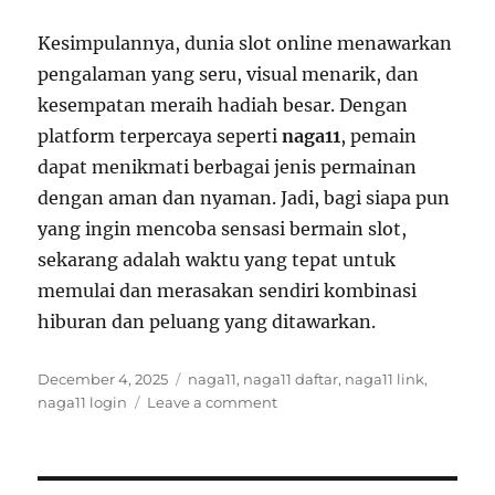
Kesimpulannya, dunia slot online menawarkan
pengalaman yang seru, visual menarik, dan
kesempatan meraih hadiah besar. Dengan
platform terpercaya seperti
naga11
, pemain
dapat menikmati berbagai jenis permainan
dengan aman dan nyaman. Jadi, bagi siapa pun
yang ingin mencoba sensasi bermain slot,
sekarang adalah waktu yang tepat untuk
memulai dan merasakan sendiri kombinasi
hiburan dan peluang yang ditawarkan.
Posted
Tags
December 4, 2025
naga11
,
naga11 daftar
,
naga11 link
,
on
on
naga11 login
Leave a comment
Menyelami
Dunia
Seru
dan