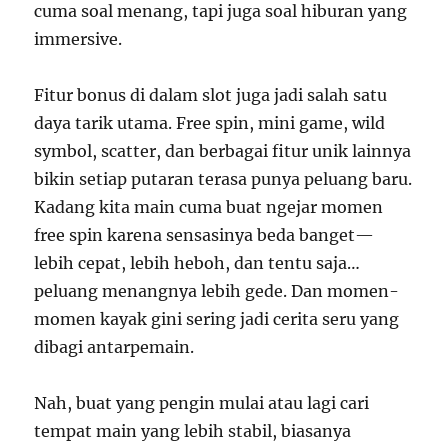
cuma soal menang, tapi juga soal hiburan yang
immersive.
Fitur bonus di dalam slot juga jadi salah satu
daya tarik utama. Free spin, mini game, wild
symbol, scatter, dan berbagai fitur unik lainnya
bikin setiap putaran terasa punya peluang baru.
Kadang kita main cuma buat ngejar momen
free spin karena sensasinya beda banget—
lebih cepat, lebih heboh, dan tentu saja…
peluang menangnya lebih gede. Dan momen-
momen kayak gini sering jadi cerita seru yang
dibagi antarpemain.
Nah, buat yang pengin mulai atau lagi cari
tempat main yang lebih stabil, biasanya