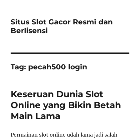
Situs Slot Gacor Resmi dan
Berlisensi
Tag:
pecah500 login
Keseruan Dunia Slot
Online yang Bikin Betah
Main Lama
Permainan slot online udah lama jadi salah