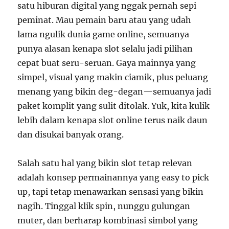
satu hiburan digital yang nggak pernah sepi
peminat. Mau pemain baru atau yang udah
lama ngulik dunia game online, semuanya
punya alasan kenapa slot selalu jadi pilihan
cepat buat seru-seruan. Gaya mainnya yang
simpel, visual yang makin ciamik, plus peluang
menang yang bikin deg-degan—semuanya jadi
paket komplit yang sulit ditolak. Yuk, kita kulik
lebih dalam kenapa slot online terus naik daun
dan disukai banyak orang.
Salah satu hal yang bikin slot tetap relevan
adalah konsep permainannya yang easy to pick
up, tapi tetap menawarkan sensasi yang bikin
nagih. Tinggal klik spin, nunggu gulungan
muter, dan berharap kombinasi simbol yang