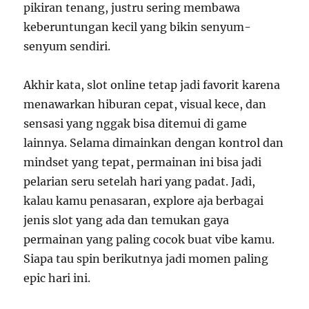
pikiran tenang, justru sering membawa
keberuntungan kecil yang bikin senyum-
senyum sendiri.
Akhir kata, slot online tetap jadi favorit karena
menawarkan hiburan cepat, visual kece, dan
sensasi yang nggak bisa ditemui di game
lainnya. Selama dimainkan dengan kontrol dan
mindset yang tepat, permainan ini bisa jadi
pelarian seru setelah hari yang padat. Jadi,
kalau kamu penasaran, explore aja berbagai
jenis slot yang ada dan temukan gaya
permainan yang paling cocok buat vibe kamu.
Siapa tau spin berikutnya jadi momen paling
epic hari ini.