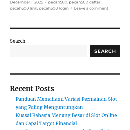
Posted
Tags
December 1, 2025
pecah500
,
pecah500 daftar
,
on
on
pecah500 link
,
pecah500 login
Leave a comment
Keseruan
Dunia
Slot
Online
yang
Search
Bikin
Betah
SEARCH
Main
Lama
Recent Posts
Panduan Memahami Variasi Permainan Slot
yang Paling Menguntungkan
Kuasai Rahasia Menang Besar di Slot Online
dan Capai Target Finansial