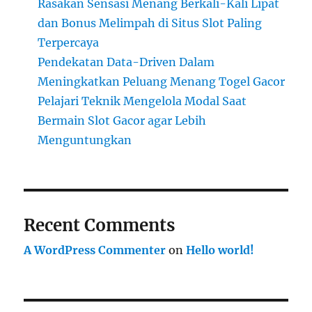
Rasakan Sensasi Menang Berkali-Kali Lipat
dan Bonus Melimpah di Situs Slot Paling
Terpercaya
Pendekatan Data-Driven Dalam
Meningkatkan Peluang Menang Togel Gacor
Pelajari Teknik Mengelola Modal Saat
Bermain Slot Gacor agar Lebih
Menguntungkan
Recent Comments
A WordPress Commenter
on
Hello world!