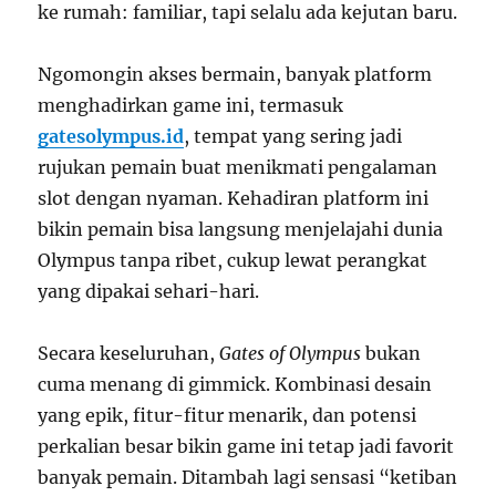
ke rumah: familiar, tapi selalu ada kejutan baru.
Ngomongin akses bermain, banyak platform
menghadirkan game ini, termasuk
gatesolympus.id
, tempat yang sering jadi
rujukan pemain buat menikmati pengalaman
slot dengan nyaman. Kehadiran platform ini
bikin pemain bisa langsung menjelajahi dunia
Olympus tanpa ribet, cukup lewat perangkat
yang dipakai sehari-hari.
Secara keseluruhan,
Gates of Olympus
bukan
cuma menang di gimmick. Kombinasi desain
yang epik, fitur-fitur menarik, dan potensi
perkalian besar bikin game ini tetap jadi favorit
banyak pemain. Ditambah lagi sensasi “ketiban