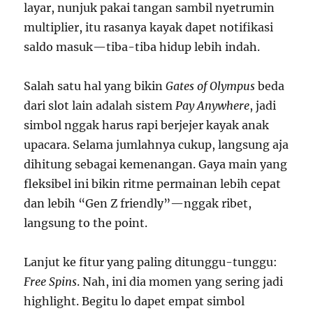
layar, nunjuk pakai tangan sambil nyetrumin
multiplier, itu rasanya kayak dapet notifikasi
saldo masuk—tiba-tiba hidup lebih indah.
Salah satu hal yang bikin
Gates of Olympus
beda
dari slot lain adalah sistem
Pay Anywhere
, jadi
simbol nggak harus rapi berjejer kayak anak
upacara. Selama jumlahnya cukup, langsung aja
dihitung sebagai kemenangan. Gaya main yang
fleksibel ini bikin ritme permainan lebih cepat
dan lebih “Gen Z friendly”—nggak ribet,
langsung to the point.
Lanjut ke fitur yang paling ditunggu-tunggu:
Free Spins
. Nah, ini dia momen yang sering jadi
highlight. Begitu lo dapet empat simbol