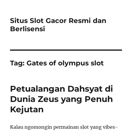
Situs Slot Gacor Resmi dan
Berlisensi
Tag:
Gates of olympus slot
Petualangan Dahsyat di
Dunia Zeus yang Penuh
Kejutan
Kalau ngomongin permainan slot yang vibes-