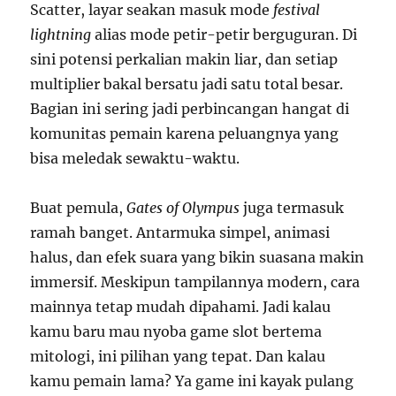
Scatter, layar seakan masuk mode
festival
lightning
alias mode petir-petir berguguran. Di
sini potensi perkalian makin liar, dan setiap
multiplier bakal bersatu jadi satu total besar.
Bagian ini sering jadi perbincangan hangat di
komunitas pemain karena peluangnya yang
bisa meledak sewaktu-waktu.
Buat pemula,
Gates of Olympus
juga termasuk
ramah banget. Antarmuka simpel, animasi
halus, dan efek suara yang bikin suasana makin
immersif. Meskipun tampilannya modern, cara
mainnya tetap mudah dipahami. Jadi kalau
kamu baru mau nyoba game slot bertema
mitologi, ini pilihan yang tepat. Dan kalau
kamu pemain lama? Ya game ini kayak pulang