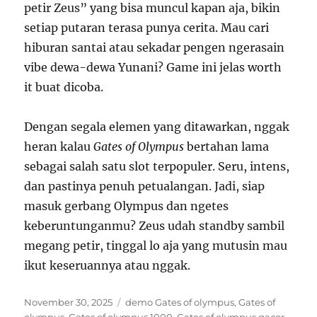
petir Zeus” yang bisa muncul kapan aja, bikin
setiap putaran terasa punya cerita. Mau cari
hiburan santai atau sekadar pengen ngerasain
vibe dewa-dewa Yunani? Game ini jelas worth
it buat dicoba.
Dengan segala elemen yang ditawarkan, nggak
heran kalau
Gates of Olympus
bertahan lama
sebagai salah satu slot terpopuler. Seru, intens,
dan pastinya penuh petualangan. Jadi, siap
masuk gerbang Olympus dan ngetes
keberuntunganmu? Zeus udah standby sambil
megang petir, tinggal lo aja yang mutusin mau
ikut keseruannya atau nggak.
Posted
Tags
November 30, 2025
demo Gates of olympus
,
Gates of
on