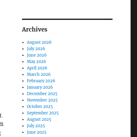
Archives
August 2026
July 2026
June 2026
May 2026
April 2026
March 2026
February 2026
January 2026
December 2025
November 2025
October 2025
September 2025
.
August 2025
di
July 2025
g
June 2025