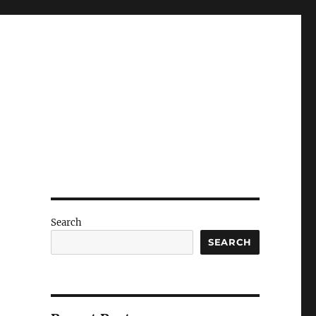
Search
SEARCH