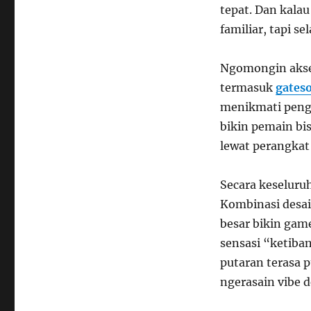
tepat. Dan kala
familiar, tapi se
Ngomongin akse
termasuk
gates
menikmati penga
bikin pemain bi
lewat perangkat 
Secara keseluru
Kombinasi desain
besar bikin game
sensasi “ketiban
putaran terasa p
ngerasain vibe d