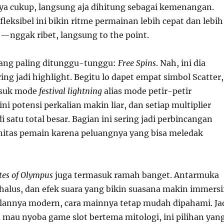
a cukup, langsung aja dihitung sebagai kemenangan.
leksibel ini bikin ritme permainan lebih cepat dan lebih
”—nggak ribet, langsung to the point.
 yang paling ditunggu-tunggu:
Free Spins
. Nah, ini dia
g jadi highlight. Begitu lo dapet empat simbol Scatter,
asuk mode
festival lightning
alias mode petir-petir
ini potensi perkalian makin liar, dan setiap multiplier
di satu total besar. Bagian ini sering jadi perbincangan
itas pemain karena peluangnya yang bisa meledak
tes of Olympus
juga termasuk ramah banget. Antarmuka
halus, dan efek suara yang bikin suasana makin immersif
annya modern, cara mainnya tetap mudah dipahami. Ja
 mau nyoba game slot bertema mitologi, ini pilihan yan