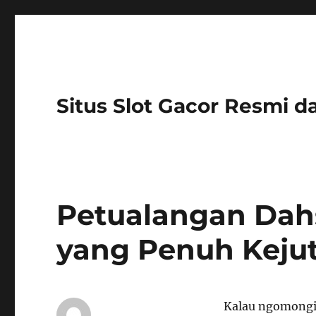
Situs Slot Gacor Resmi da
Petualangan Dahs
yang Penuh Keju
Kalau ngomongin