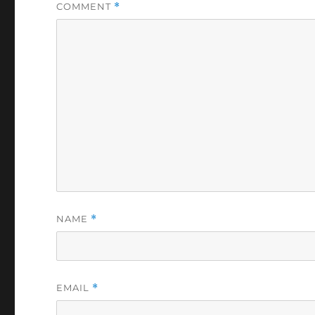
COMMENT
*
NAME
*
EMAIL
*