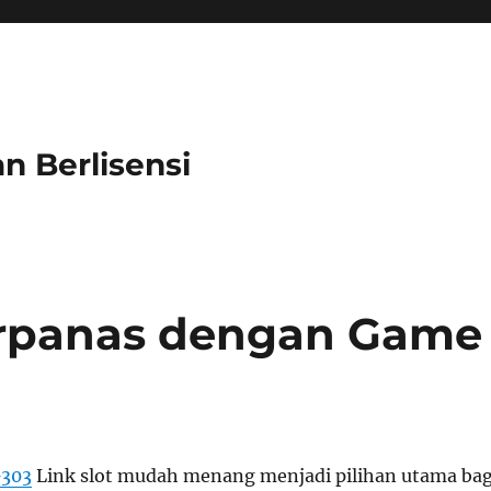
n Berlisensi
erpanas dengan Game
303
Link slot mudah menang menjadi pilihan utama bag