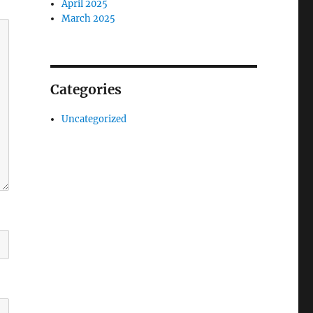
April 2025
March 2025
Categories
Uncategorized