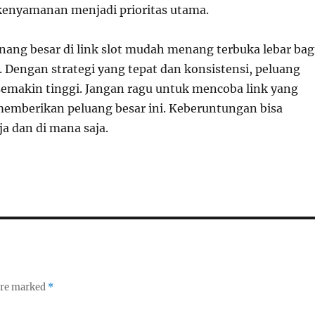
enyamanan menjadi prioritas utama.
ng besar di link slot mudah menang terbuka lebar bag
 Dengan strategi yang tepat dan konsistensi, peluang
semakin tinggi. Jangan ragu untuk mencoba link yang
memberikan peluang besar ini. Keberuntungan bisa
a dan di mana saja.
 are marked
*