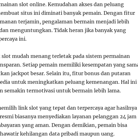
rmainan slot online. Kemudahan akses dan peluang
mbuat situs ini diminati banyak pemain. Dengan fitur
amanan terjamin, pengalaman bermain menjadi lebih
an menguntungkan. Tidak heran jika banyak yang
percaya ini.
 slot mudah menang terletak pada sistem permainan
ransparan. Setiap pemain memiliki kesempatan yang sam
n jackpot besar. Selain itu, fitur bonus dan putaran
ersedia untuk meningkatkan peluang kemenangan. Hal ini
semakin termotivasi untuk bermain lebih lama.
milih link slot yang tepat dan terpercaya agar hasilnya
 resmi biasanya menyediakan layanan pelanggan 24 jam
bayaran yang aman. Dengan demikian, pemain bisa
hawatir kehilangan data pribadi maupun uang.