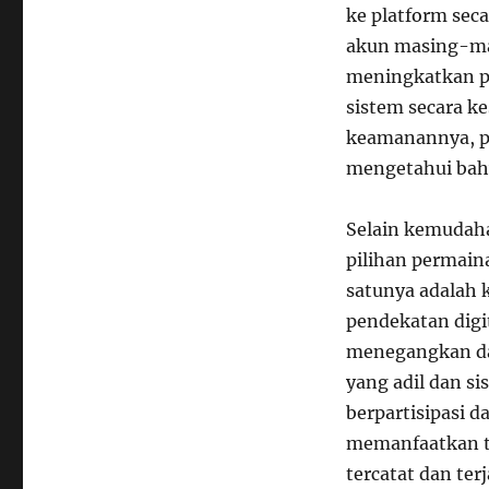
ke platform sec
akun masing-mas
meningkatkan p
sistem secara k
keamanannya, p
mengetahui bahw
Selain kemudaha
pilihan permain
satunya adalah 
pendekatan digi
menegangkan da
yang adil dan si
berpartisipasi 
memanfaatkan t
tercatat dan te