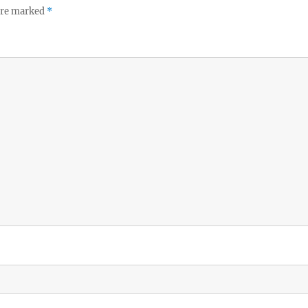
 are marked
*