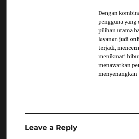
Dengan kombinas
pengguna yang d
pilihan utama b
layanan
judi onl
terjadi, mencer
menikmati hibur
menawarkan pen
menyenangkan b
Leave a Reply