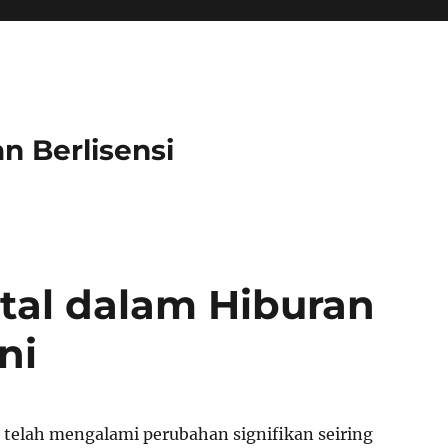
n Berlisensi
ital dalam Hiburan
ni
n telah mengalami perubahan signifikan seiring