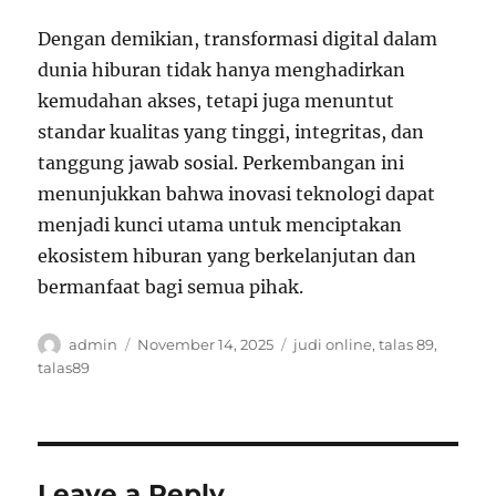
Dengan demikian, transformasi digital dalam
dunia hiburan tidak hanya menghadirkan
kemudahan akses, tetapi juga menuntut
standar kualitas yang tinggi, integritas, dan
tanggung jawab sosial. Perkembangan ini
menunjukkan bahwa inovasi teknologi dapat
menjadi kunci utama untuk menciptakan
ekosistem hiburan yang berkelanjutan dan
bermanfaat bagi semua pihak.
Author
Posted
Tags
admin
November 14, 2025
judi online
,
talas 89
,
on
talas89
Leave a Reply