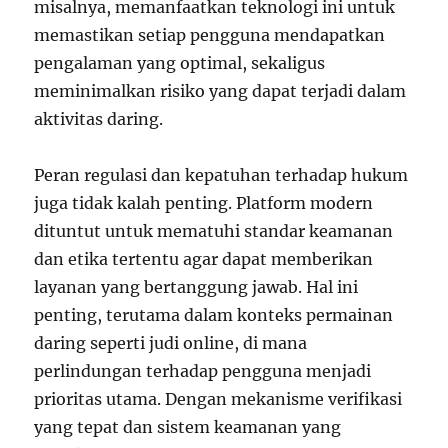
misalnya, memanfaatkan teknologi ini untuk
memastikan setiap pengguna mendapatkan
pengalaman yang optimal, sekaligus
meminimalkan risiko yang dapat terjadi dalam
aktivitas daring.
Peran regulasi dan kepatuhan terhadap hukum
juga tidak kalah penting. Platform modern
dituntut untuk mematuhi standar keamanan
dan etika tertentu agar dapat memberikan
layanan yang bertanggung jawab. Hal ini
penting, terutama dalam konteks permainan
daring seperti judi online, di mana
perlindungan terhadap pengguna menjadi
prioritas utama. Dengan mekanisme verifikasi
yang tepat dan sistem keamanan yang