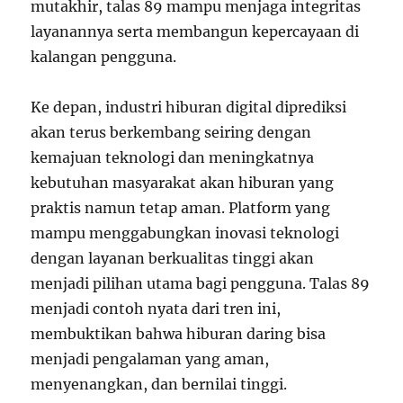
mutakhir, talas 89 mampu menjaga integritas
layanannya serta membangun kepercayaan di
kalangan pengguna.
Ke depan, industri hiburan digital diprediksi
akan terus berkembang seiring dengan
kemajuan teknologi dan meningkatnya
kebutuhan masyarakat akan hiburan yang
praktis namun tetap aman. Platform yang
mampu menggabungkan inovasi teknologi
dengan layanan berkualitas tinggi akan
menjadi pilihan utama bagi pengguna. Talas 89
menjadi contoh nyata dari tren ini,
membuktikan bahwa hiburan daring bisa
menjadi pengalaman yang aman,
menyenangkan, dan bernilai tinggi.