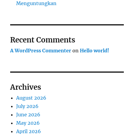
Menguntungkan
Recent Comments
A WordPress Commenter
on
Hello world!
Archives
August 2026
July 2026
June 2026
May 2026
April 2026