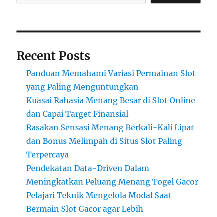
Recent Posts
Panduan Memahami Variasi Permainan Slot
yang Paling Menguntungkan
Kuasai Rahasia Menang Besar di Slot Online
dan Capai Target Finansial
Rasakan Sensasi Menang Berkali-Kali Lipat
dan Bonus Melimpah di Situs Slot Paling
Terpercaya
Pendekatan Data-Driven Dalam
Meningkatkan Peluang Menang Togel Gacor
Pelajari Teknik Mengelola Modal Saat
Bermain Slot Gacor agar Lebih