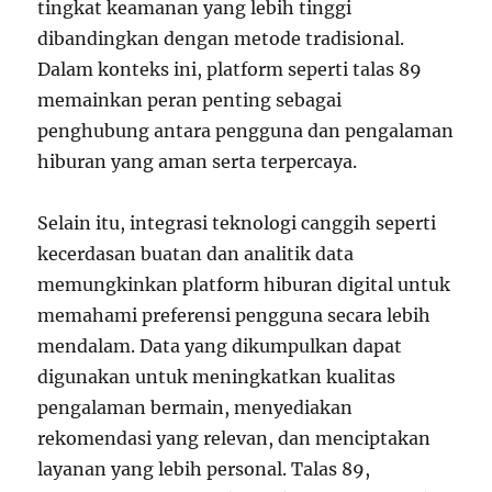
tingkat keamanan yang lebih tinggi
dibandingkan dengan metode tradisional.
Dalam konteks ini, platform seperti talas 89
memainkan peran penting sebagai
penghubung antara pengguna dan pengalaman
hiburan yang aman serta terpercaya.
Selain itu, integrasi teknologi canggih seperti
kecerdasan buatan dan analitik data
memungkinkan platform hiburan digital untuk
memahami preferensi pengguna secara lebih
mendalam. Data yang dikumpulkan dapat
digunakan untuk meningkatkan kualitas
pengalaman bermain, menyediakan
rekomendasi yang relevan, dan menciptakan
layanan yang lebih personal. Talas 89,