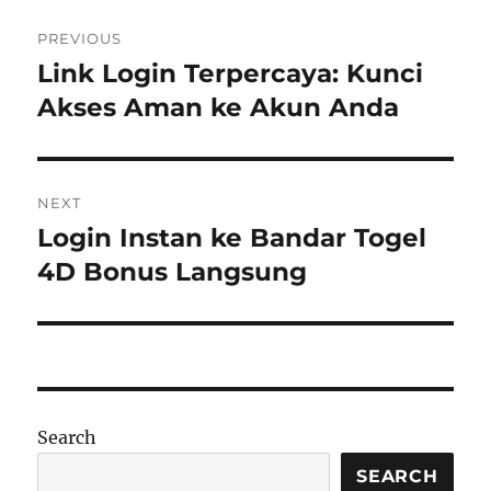
Post
PREVIOUS
navigation
Link Login Terpercaya: Kunci
Previous
post:
Akses Aman ke Akun Anda
NEXT
Login Instan ke Bandar Togel
Next
post:
4D Bonus Langsung
Search
SEARCH