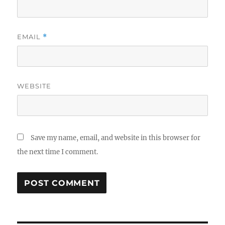
EMAIL
*
WEBSITE
Save my name, email, and website in this browser for
the next time I comment.