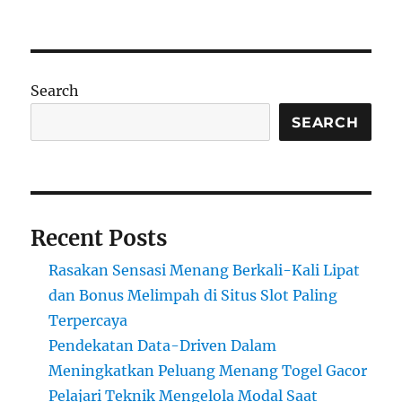
Search
SEARCH
Recent Posts
Rasakan Sensasi Menang Berkali-Kali Lipat
dan Bonus Melimpah di Situs Slot Paling
Terpercaya
Pendekatan Data-Driven Dalam
Meningkatkan Peluang Menang Togel Gacor
Pelajari Teknik Mengelola Modal Saat