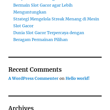
Bermain Slot Gacor agar Lebih
Menguntungkan
Strategi Mengelola Streak Menang di Mesin
Slot Gacor
Dunia Slot Gacor Terpercaya dengan
Beragam Permainan Pilihan
Recent Comments
A WordPress Commenter
on
Hello world!
Archives