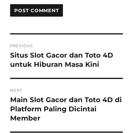
Post
PREVIOUS
navigation
Situs Slot Gacor dan Toto 4D
Previous
post:
untuk Hiburan Masa Kini
NEXT
Main Slot Gacor dan Toto 4D di
Next
post:
Platform Paling Dicintai
Member