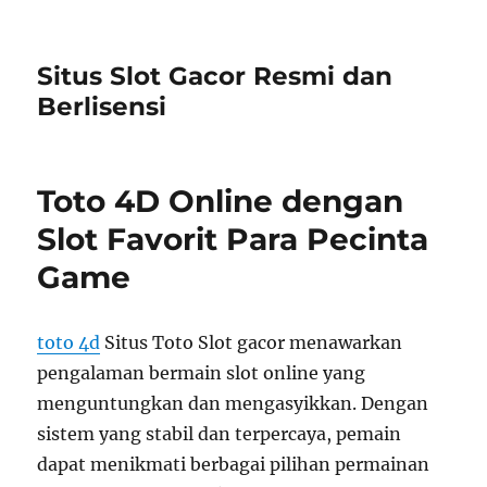
Situs Slot Gacor Resmi dan
Berlisensi
Toto 4D Online dengan
Slot Favorit Para Pecinta
Game
toto 4d
Situs Toto Slot gacor menawarkan
pengalaman bermain slot online yang
menguntungkan dan mengasyikkan. Dengan
sistem yang stabil dan terpercaya, pemain
dapat menikmati berbagai pilihan permainan