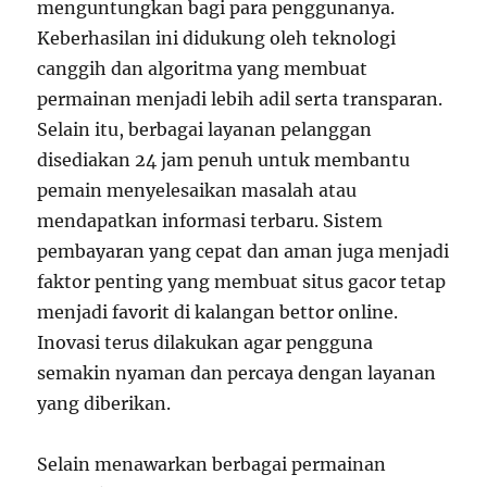
menguntungkan bagi para penggunanya.
Keberhasilan ini didukung oleh teknologi
canggih dan algoritma yang membuat
permainan menjadi lebih adil serta transparan.
Selain itu, berbagai layanan pelanggan
disediakan 24 jam penuh untuk membantu
pemain menyelesaikan masalah atau
mendapatkan informasi terbaru. Sistem
pembayaran yang cepat dan aman juga menjadi
faktor penting yang membuat situs gacor tetap
menjadi favorit di kalangan bettor online.
Inovasi terus dilakukan agar pengguna
semakin nyaman dan percaya dengan layanan
yang diberikan.
Selain menawarkan berbagai permainan