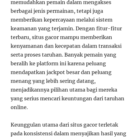
memudahkan pemain dalam mengakses
berbagai jenis permainan, tetapi juga
memberikan kepercayaan melalui sistem
keamanan yang terjamin. Dengan fitur-fitur
terbaru, situs gacor mampu memberikan
kenyamanan dan kecepatan dalam transaksi
serta proses taruhan. Banyak pemain yang
beralih ke platform ini karena peluang
mendapatkan jackpot besar dan peluang
menang yang lebih sering datang,
menjadikannya pilihan utama bagi mereka
yang serius mencari keuntungan dari taruhan
online.
Keunggulan utama dari situs gacor terletak
pada konsistensi dalam menyajikan hasil yang