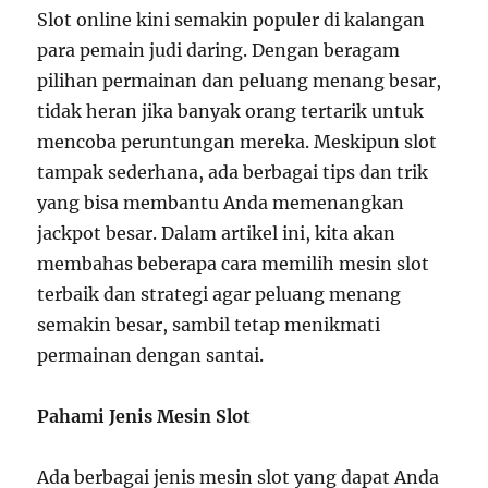
Slot online kini semakin populer di kalangan
para pemain judi daring. Dengan beragam
pilihan permainan dan peluang menang besar,
tidak heran jika banyak orang tertarik untuk
mencoba peruntungan mereka. Meskipun slot
tampak sederhana, ada berbagai tips dan trik
yang bisa membantu Anda memenangkan
jackpot besar. Dalam artikel ini, kita akan
membahas beberapa cara memilih mesin slot
terbaik dan strategi agar peluang menang
semakin besar, sambil tetap menikmati
permainan dengan santai.
Pahami Jenis Mesin Slot
Ada berbagai jenis mesin slot yang dapat Anda