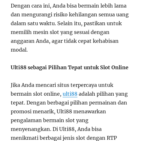
Dengan cara ini, Anda bisa bermain lebih lama
dan mengurangi risiko kehilangan semua uang
dalam satu waktu. Selain itu, pastikan untuk
memilih mesin slot yang sesuai dengan
anggaran Anda, agar tidak cepat kehabisan
modal.
Ulti88 sebagai Pilihan Tepat untuk Slot Online
Jika Anda mencari situs terpercaya untuk
bermain slot online,
ulti88
adalah pilihan yang
tepat. Dengan berbagai pilihan permainan dan
promosi menarik, Ulti88 menawarkan
pengalaman bermain slot yang
menyenangkan. Di Ulti88, Anda bisa
menikmati berbagai jenis slot dengan RTP