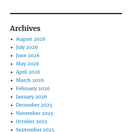
Archives
August 2026
July 2026
June 2026
May 2026
April 2026
March 2026
February 2026
January 2026
December 2025
November 2025
October 2025
September 2025