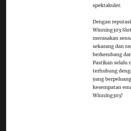
spektakuler.
Dengan reputasi
Winning303 Slot
merasakan sensa
sekarang dan ra
berkembang dan
Pastikan selalu
terhubung denga
yang berpeluang
kesempatan ema
Winning303!