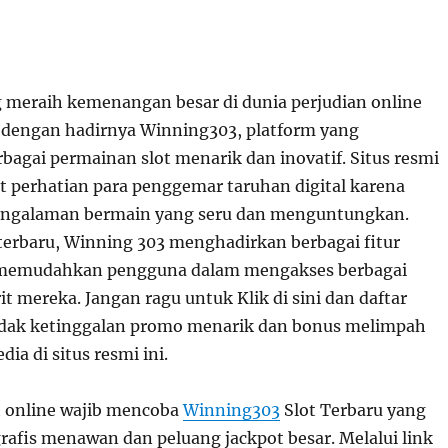
 meraih kemenangan besar di dunia perjudian online
dengan hadirnya Winning303, platform yang
agai permainan slot menarik dan inovatif. Situs resmi
at perhatian para penggemar taruhan digital karena
ngalaman bermain yang seru dan menguntungkan.
terbaru, Winning 303 menghadirkan berbagai fitur
memudahkan pengguna dalam mengakses berbagai
t mereka. Jangan ragu untuk Klik di sini dan daftar
idak ketinggalan promo menarik dan bonus melimpah
ia di situs resmi ini.
ot online wajib mencoba
Winning303
Slot Terbaru yang
afis menawan dan peluang jackpot besar. Melalui link