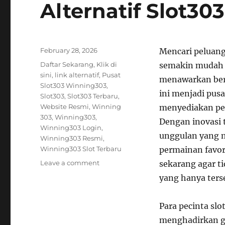
Alternatif Slot303
Posted
February 28, 2026
Mencari peluang
on
Tags
Daftar Sekarang
,
Klik di
semakin mudah 
sini
,
link alternatif
,
Pusat
menawarkan berb
Slot303 Winning303
,
ini menjadi pus
Slot303
,
Slot303 Terbaru
,
Website Resmi
,
Winning
menyediakan pe
303
,
Winning303
,
Dengan inovasi 
Winning303 Login
,
unggulan yang 
Winning303 Resmi
,
Winning303 Slot Terbaru
permainan favori
on
Leave a comment
sekarang agar t
Masuk
yang hanya tersed
Tanpa
Gangguan
via
Para pecinta sl
Link
menghadirkan gr