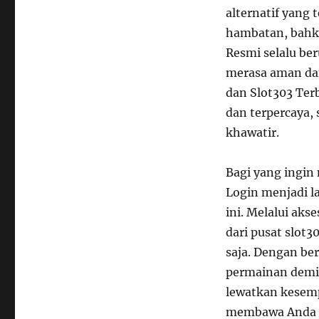
Alternatif
alternatif yang
Slot303
hambatan, bahka
Resmi selalu be
merasa aman dan
dan Slot303 Terb
dan terpercaya,
khawatir.
Bagi yang ingi
Login menjadi 
ini. Melalui aks
dari pusat slot
saja. Dengan ber
permainan demi
lewatkan kesempa
membawa Anda l