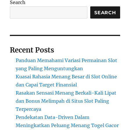
Search
besar
makin
SEARCH
dekat
tiap
hari!
Recent Posts
Panduan Memahami Variasi Permainan Slot
yang Paling Menguntungkan
Kuasai Rahasia Menang Besar di Slot Online
dan Capai Target Finansial
Rasakan Sensasi Menang Berkali-Kali Lipat
dan Bonus Melimpah di Situs Slot Paling
Terpercaya
Pendekatan Data-Driven Dalam
Meningkatkan Peluang Menang Togel Gacor