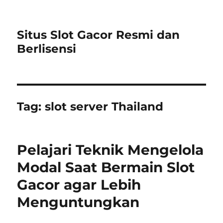
Situs Slot Gacor Resmi dan
Berlisensi
Tag:
slot server Thailand
Pelajari Teknik Mengelola
Modal Saat Bermain Slot
Gacor agar Lebih
Menguntungkan