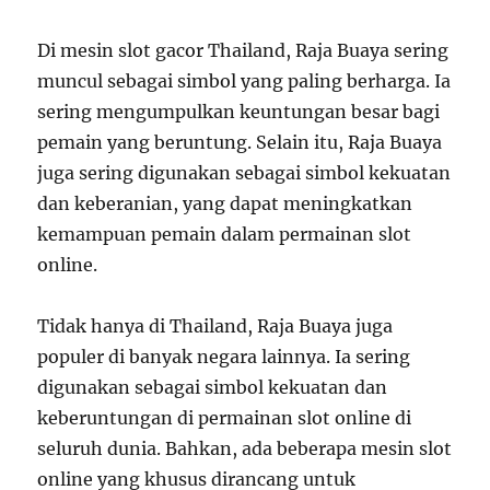
Di mesin slot gacor Thailand, Raja Buaya sering
muncul sebagai simbol yang paling berharga. Ia
sering mengumpulkan keuntungan besar bagi
pemain yang beruntung. Selain itu, Raja Buaya
juga sering digunakan sebagai simbol kekuatan
dan keberanian, yang dapat meningkatkan
kemampuan pemain dalam permainan slot
online.
Tidak hanya di Thailand, Raja Buaya juga
populer di banyak negara lainnya. Ia sering
digunakan sebagai simbol kekuatan dan
keberuntungan di permainan slot online di
seluruh dunia. Bahkan, ada beberapa mesin slot
online yang khusus dirancang untuk