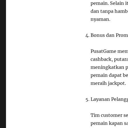
pemain. Selain i
dan tanpa hamb
nyaman.
Bonus dan Prom
PusatGame membe
cashback, putara
meningkatkan p
pemain dapat b
meraih jackpot.
Layanan Pelang
Tim customer se
pemain kapan s