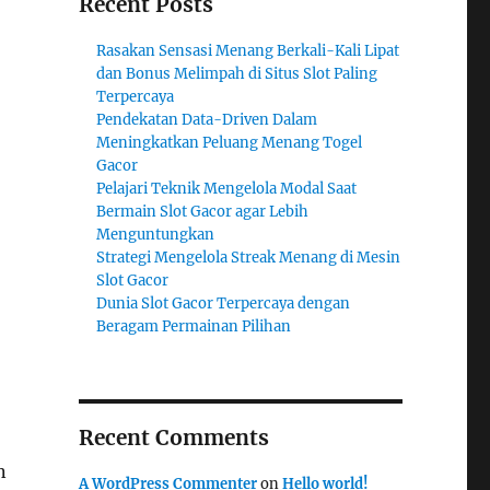
Recent Posts
Rasakan Sensasi Menang Berkali-Kali Lipat
dan Bonus Melimpah di Situs Slot Paling
Terpercaya
Pendekatan Data-Driven Dalam
Meningkatkan Peluang Menang Togel
Gacor
Pelajari Teknik Mengelola Modal Saat
Bermain Slot Gacor agar Lebih
Menguntungkan
Strategi Mengelola Streak Menang di Mesin
Slot Gacor
Dunia Slot Gacor Terpercaya dengan
Beragam Permainan Pilihan
Recent Comments
n
A WordPress Commenter
on
Hello world!