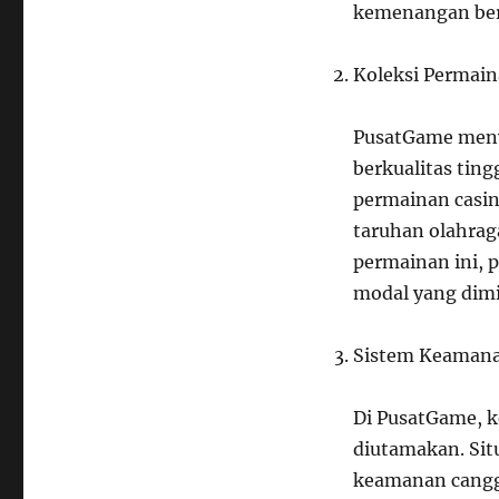
kemenangan beru
Koleksi Permain
PusatGame meny
berkualitas ting
permainan casino
taruhan olahraga
permainan ini, 
modal yang dimil
Sistem Keamana
Di PusatGame, k
diutamakan. Situ
keamanan cangg