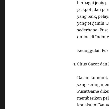
PusatGame
berbagai jenis p
yang
jackpot, dan per
Menawarkan
yang baik, pela
Game
Variatif
yang terjamin. 
sederhana, Pusa
online di Indone
Keunggulan Pusa
Situs Gacor da
Dalam komunitas
yang sering me
PusatGame diken
memberikan pel
konsisten. Ban