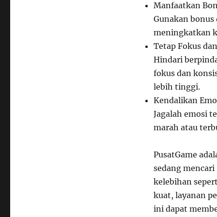
Manfaatkan Bo
Gunakan bonus 
meningkatkan 
Tetap Fokus dan
Hindari berpind
fokus dan kons
lebih tinggi.
Kendalikan Emo
Jagalah emosi t
marah atau terb
PusatGame adala
sedang mencari 
kelebihan seper
kuat, layanan p
ini dapat memb