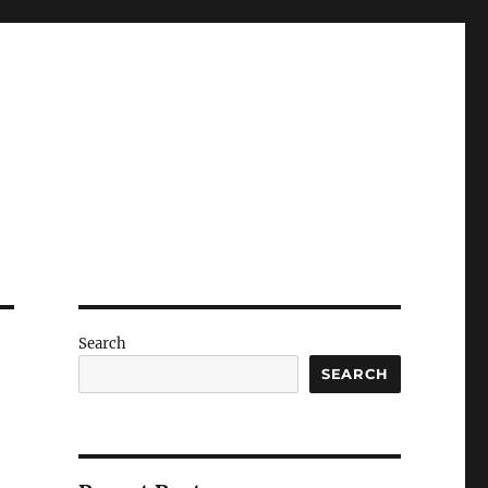
Search
SEARCH