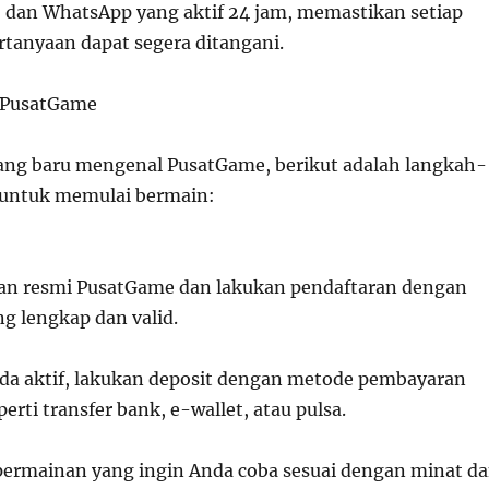
, dan WhatsApp yang aktif 24 jam, memastikan setiap
rtanyaan dapat segera ditangani.
i PusatGame
ang baru mengenal PusatGame, berikut adalah langkah-
untuk memulai bermain:
an resmi PusatGame dan lakukan pendaftaran dengan
g lengkap dan valid.
da aktif, lakukan deposit dengan metode pembayaran
perti transfer bank, e-wallet, atau pulsa.
permainan yang ingin Anda coba sesuai dengan minat d