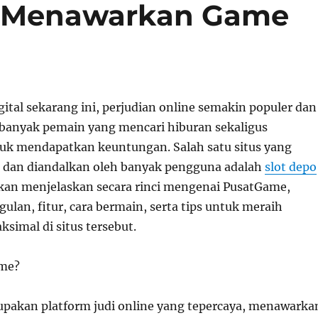
 Menawarkan Game
ital sekarang ini, perjudian online semakin populer dan
 banyak pemain yang mencari hiburan sekaligus
uk mendapatkan keuntungan. Salah satu situs yang
 dan diandalkan oleh banyak pengguna adalah
slot depo
i akan menjelaskan secara rinci mengenai PusatGame,
lan, fitur, cara bermain, serta tips untuk meraih
imal di situs tersebut.
ame?
akan platform judi online yang tepercaya, menawarka