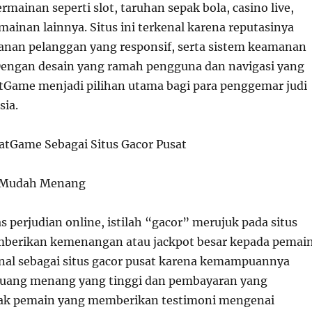
ermainan seperti slot, taruhan sepak bola, casino live,
mainan lainnya. Situs ini terkenal karena reputasinya
yanan pelanggan yang responsif, serta sistem keamanan
Dengan desain yang ramah pengguna dan navigasi yang
tGame menjadi pilihan utama bagi para penggemar judi
sia.
tGame Sebagai Situs Gacor Pusat
n Mudah Menang
 perjudian online, istilah “gacor” merujuk pada situs
mberikan kemenangan atau jackpot besar kepada pemain
al sebagai situs gacor pusat karena kemampuannya
uang menang yang tinggi dan pembayaran yang
yak pemain yang memberikan testimoni mengenai