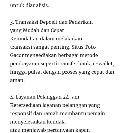
untuk dianalisis.
3. Transaksi Deposit dan Penarikan
yang Mudah dan Cepat
Kemudahan dalam melakukan
transaksi sangat penting. Situs Toto
Gacor menyediakan berbagai metode
pembayaran seperti transfer bank, e-wallet,
hingga pulsa, dengan proses yang cepat dan
aman.
4. Layanan Pelanggan 24 Jam
Ketersediaan layanan pelanggan yang
responsif dan ramah membantu pemain
menyelesaikan kendala
atau menjawab pertanyaan kapan