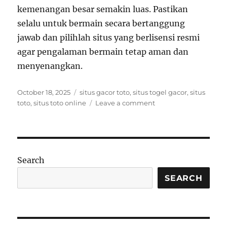
kemenangan besar semakin luas. Pastikan
selalu untuk bermain secara bertanggung
jawab dan pilihlah situs yang berlisensi resmi
agar pengalaman bermain tetap aman dan
menyenangkan.
Posted
Tags
October 18, 2025
situs gacor toto
,
situs togel gacor
,
situs
on
on
toto
,
situs toto online
Leave a comment
Cara
Memilih
Situs
Toto
Gacor
Search
yang
Aman
SEARCH
dan
Menguntungkan
di
Era