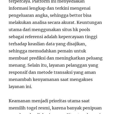
terpercaya. Platform ini menyediakan
informasi lengkap dan terkini mengenai
pengeluaran angka, sehingga bettor bisa
melakukan analisa secara akurat. Keuntungan
utama dari menggunakan situs hk pools
sebagai referensi adalah kepercayaan tinggi
terhadap keaslian data yang disajikan,
sehingga memudahkan pemain untuk
membuat prediksi dan meningkatkan peluang
menang. Selain itu, layanan pelanggan yang
responsif dan metode transaksi yang aman
menambah kenyamanan saat mengakses
layanan ini.
Keamanan menjadi prioritas utama saat
memilih togel resmi, karena banyak penipuan