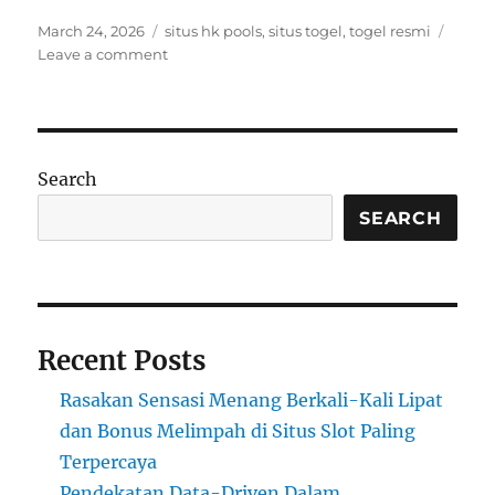
Posted
Tags
March 24, 2026
situs hk pools
,
situs togel
,
togel resmi
on
on
Leave a comment
Maksimalkan
Profit
Tanpa
Ribet
di
Search
Situs
Togel
SEARCH
Resmi
Recent Posts
Rasakan Sensasi Menang Berkali-Kali Lipat
dan Bonus Melimpah di Situs Slot Paling
Terpercaya
Pendekatan Data-Driven Dalam