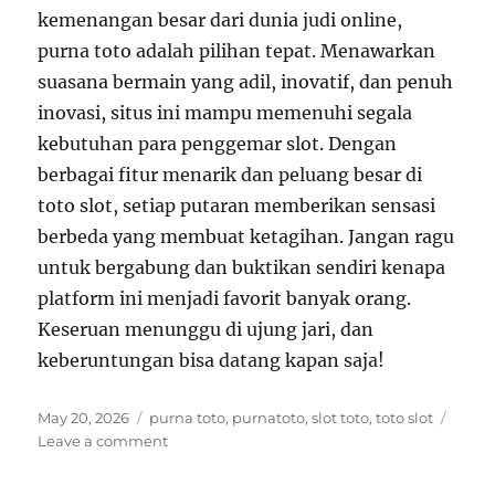
kemenangan besar dari dunia judi online,
purna toto adalah pilihan tepat. Menawarkan
suasana bermain yang adil, inovatif, dan penuh
inovasi, situs ini mampu memenuhi segala
kebutuhan para penggemar slot. Dengan
berbagai fitur menarik dan peluang besar di
toto slot, setiap putaran memberikan sensasi
berbeda yang membuat ketagihan. Jangan ragu
untuk bergabung dan buktikan sendiri kenapa
platform ini menjadi favorit banyak orang.
Keseruan menunggu di ujung jari, dan
keberuntungan bisa datang kapan saja!
Posted
Tags
May 20, 2026
purna toto
,
purnatoto
,
slot toto
,
toto slot
on
on
Leave a comment
Slot
Toto