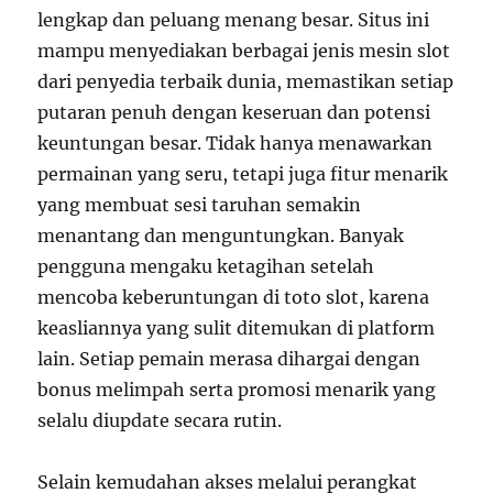
lengkap dan peluang menang besar. Situs ini
mampu menyediakan berbagai jenis mesin slot
dari penyedia terbaik dunia, memastikan setiap
putaran penuh dengan keseruan dan potensi
keuntungan besar. Tidak hanya menawarkan
permainan yang seru, tetapi juga fitur menarik
yang membuat sesi taruhan semakin
menantang dan menguntungkan. Banyak
pengguna mengaku ketagihan setelah
mencoba keberuntungan di toto slot, karena
keasliannya yang sulit ditemukan di platform
lain. Setiap pemain merasa dihargai dengan
bonus melimpah serta promosi menarik yang
selalu diupdate secara rutin.
Selain kemudahan akses melalui perangkat