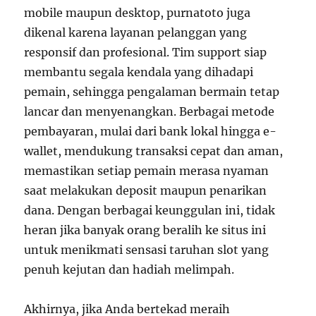
mobile maupun desktop, purnatoto juga
dikenal karena layanan pelanggan yang
responsif dan profesional. Tim support siap
membantu segala kendala yang dihadapi
pemain, sehingga pengalaman bermain tetap
lancar dan menyenangkan. Berbagai metode
pembayaran, mulai dari bank lokal hingga e-
wallet, mendukung transaksi cepat dan aman,
memastikan setiap pemain merasa nyaman
saat melakukan deposit maupun penarikan
dana. Dengan berbagai keunggulan ini, tidak
heran jika banyak orang beralih ke situs ini
untuk menikmati sensasi taruhan slot yang
penuh kejutan dan hadiah melimpah.
Akhirnya, jika Anda bertekad meraih