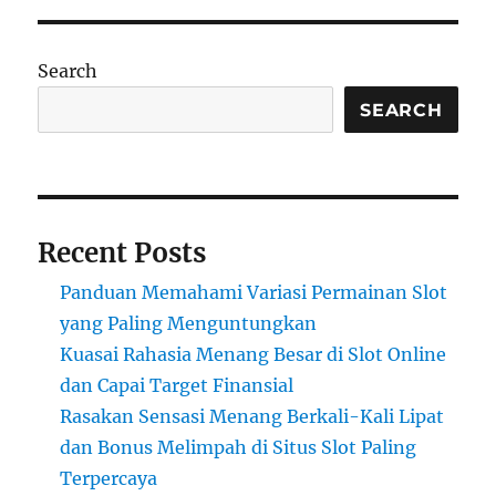
Berkualitas
Tinggi
dengan
Search
Jackpot
Fantastis
SEARCH
yang
Membuat
Pemain
Terpukau
Recent Posts
Panduan Memahami Variasi Permainan Slot
yang Paling Menguntungkan
Kuasai Rahasia Menang Besar di Slot Online
dan Capai Target Finansial
Rasakan Sensasi Menang Berkali-Kali Lipat
dan Bonus Melimpah di Situs Slot Paling
Terpercaya