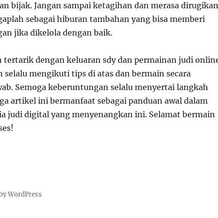
n bijak. Jangan sampai ketagihan dan merasa dirugikan
gaplah sebagai hiburan tambahan yang bisa memberi
an jika dikelola dengan baik.
an tertarik dengan keluaran sdy dan permainan judi onlin
n selalu mengikuti tips di atas dan bermain secara
ab. Semoga keberuntungan selalu menyertai langkah
ga artikel ini bermanfaat sebagai panduan awal dalam
ia judi digital yang menyenangkan ini. Selamat bermain
ses!
 by WordPress