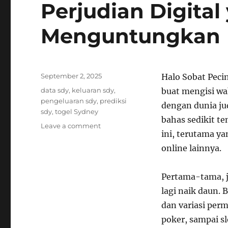
Perjudian Digital
Menguntungkan
Posted
September 2, 2025
Halo Sobat Pecin
on
Tags
data sdy
,
keluaran sdy
,
buat mengisi wak
pengeluaran sdy
,
prediksi
dengan dunia ju
sdy
,
togel Sydney
bahas sedikit te
on
Leave a comment
ini, terutama y
Rahasia
Menang
online lainnya.
Mudah
di
Pertama-tama, j
Dunia
Perjudian
lagi naik daun.
Digital
dan variasi perm
yang
poker, sampai s
Seru