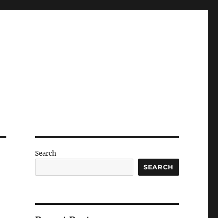
Search
SEARCH