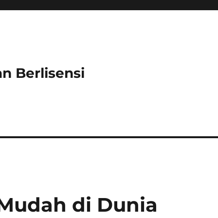
n Berlisensi
Mudah di Dunia