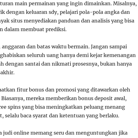
 aturan main permainan yang ingin dimainkan. Misalnya,
arik dengan keluaran sdy, pelajari pola-pola angka dan
anyak situs menyediakan panduan dan analisis yang bisa
n dalam membuat prediksi.
n anggaran dan batas waktu bermain. Jangan sampai
nghabiskan seluruh uang hanya demi kejar kemenangan
h dengan santai dan nikmati prosesnya, bukan hanya
 akhir.
faatkan fitur bonus dan promosi yang ditawarkan oleh
ne. Biasanya, mereka memberikan bonus deposit awal,
free spins yang bisa meningkatkan peluang menang
at, selalu baca syarat dan ketentuan yang berlaku.
ia judi online memang seru dan menguntungkan jika