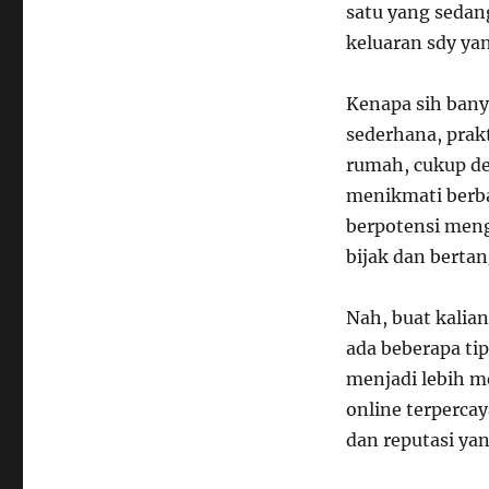
dan
satu yang sedan
Menguntungkan
keluaran sdy yan
Kenapa sih bany
sederhana, prak
rumah, cukup de
menikmati berba
berpotensi meng
bijak dan berta
Nah, buat kalia
ada beberapa ti
menjadi lebih m
online terpercay
dan reputasi yan