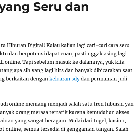
 yang Seru dan
ta Hiburan Digital! Kalau kalian lagi cari-cari cara seru
tu dan berpotensi dapat cuan, pasti nggak asing lagi
di online. Tapi sebelum masuk ke dalamnya, yuk kita
ntang apa sih yang lagi hits dan banyak dibicarakan saat
ang berkaitan dengan
keluaran sdy
dan permainan judi
udi online memang menjadi salah satu tren hiburan ya
 Banyak orang merasa tertarik karena kemudahan akses
ainan yang sangat beragam. Mulai dari togel, kasino,
lot online, semua tersedia di genggaman tangan. Salah