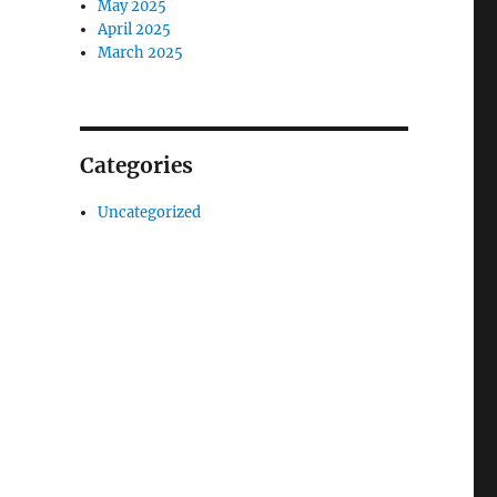
May 2025
April 2025
March 2025
Categories
Uncategorized