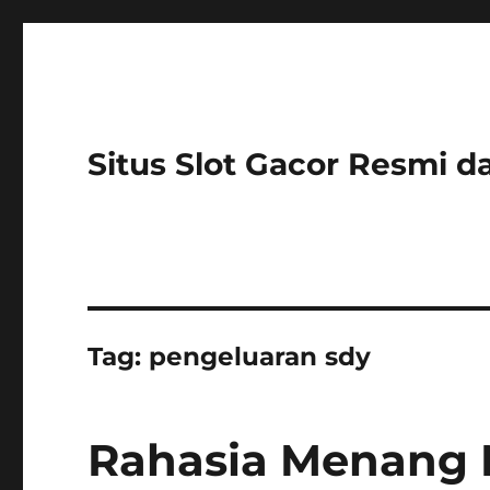
Situs Slot Gacor Resmi da
Tag:
pengeluaran sdy
Rahasia Menang 