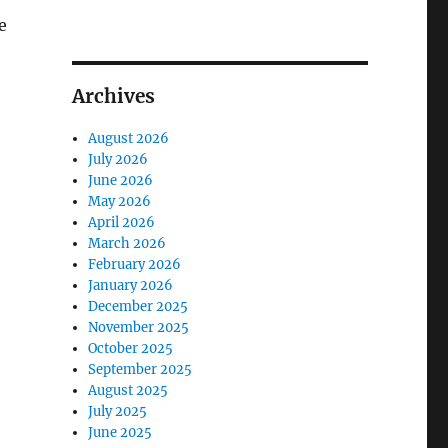
e
Archives
August 2026
July 2026
June 2026
May 2026
April 2026
March 2026
February 2026
January 2026
December 2025
November 2025
October 2025
September 2025
August 2025
July 2025
June 2025