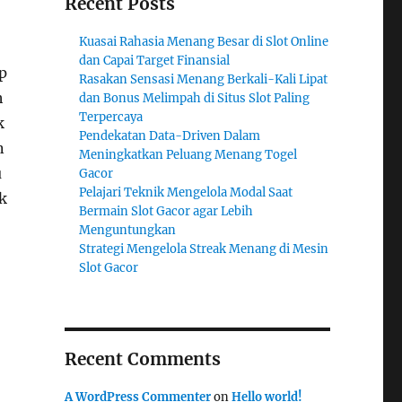
Recent Posts
Kuasai Rahasia Menang Besar di Slot Online
dan Capai Target Finansial
p
Rasakan Sensasi Menang Berkali-Kali Lipat
h
dan Bonus Melimpah di Situs Slot Paling
Terpercaya
k
Pendekatan Data-Driven Dalam
n
Meningkatkan Peluang Menang Togel
u
Gacor
Pelajari Teknik Mengelola Modal Saat
k
Bermain Slot Gacor agar Lebih
Menguntungkan
Strategi Mengelola Streak Menang di Mesin
Slot Gacor
Recent Comments
A WordPress Commenter
on
Hello world!