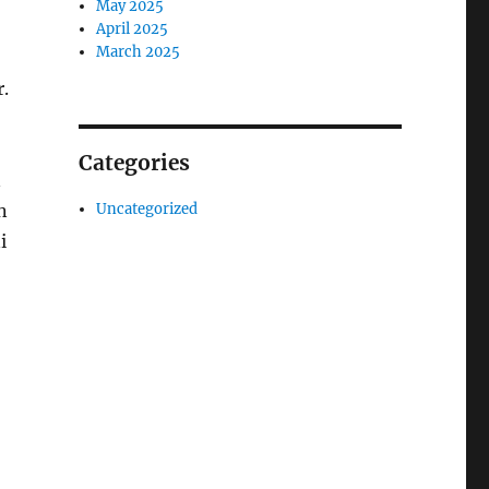
May 2025
April 2025
March 2025
.
Categories
n
n
Uncategorized
i