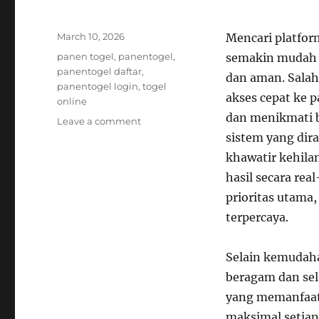
Posted
March 10, 2026
Mencari platform
on
Tags
panen togel
,
panentogel
,
semakin mudah 
panentogel daftar
,
dan aman. Salah
panentogel login
,
togel
akses cepat ke 
online
dan menikmati 
on
Leave a comment
Rahasia
sistem yang dira
Peluang
khawatir kehila
Besar
hasil secara rea
di
Togel
prioritas utam
Online
terpercaya.
Selain kemudaha
beragam dan sel
yang memanfaatk
maksimal setiap 