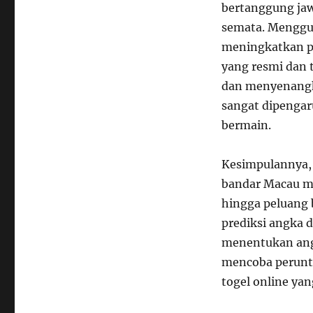
bertanggung jaw
semata. Menggun
meningkatkan pe
yang resmi dan 
dan menyenangka
sangat dipengar
bermain.
Kesimpulannya, 
bandar Macau m
hingga peluang 
prediksi angka d
menentukan angk
mencoba perunt
togel online ya