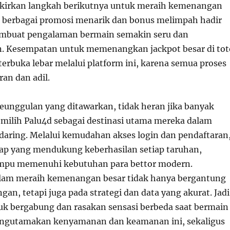
ikirkan langkah berikutnya untuk meraih kemenangan
tu, berbagai promosi menarik dan bonus melimpah hadir
embuat pengalaman bermain semakin seru dan
 Kesempatan untuk memenangkan jackpot besar di tot
erbuka lebar melalui platform ini, karena semua proses
ran dan adil.
eunggulan yang ditawarkan, tidak heran jika banyak
ilih Palu4d sebagai destinasi utama mereka dalam
 daring. Melalui kemudahan akses login dan pendaftaran
gkap yang mendukung keberhasilan setiap taruhan,
ampu memenuhi kebutuhan para bettor modern.
alam meraih kemenangan besar tidak hanya bergantung
an, tetapi juga pada strategi dan data yang akurat. Jadi
uk bergabung dan rasakan sensasi berbeda saat bermain
mengutamakan kenyamanan dan keamanan ini, sekaligus