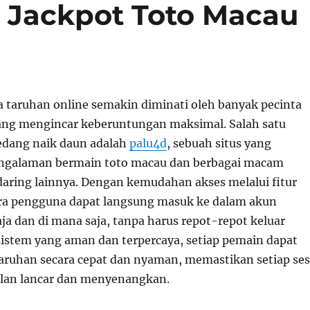
 Jackpot Toto Macau
a taruhan online semakin diminati oleh banyak pecinta
ang mengincar keberuntungan maksimal. Salah satu
edang naik daun adalah
palu4d
, sebuah situs yang
galaman bermain toto macau dan berbagai macam
daring lainnya. Dengan kemudahan akses melalui fitur
ara pengguna dapat langsung masuk ke dalam akun
ja dan di mana saja, tanpa harus repot-repot keluar
sistem yang aman dan terpercaya, setiap pemain dapat
uhan secara cepat dan nyaman, memastikan setiap ses
alan lancar dan menyenangkan.