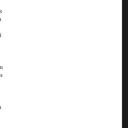
k
u
i
an
s
a