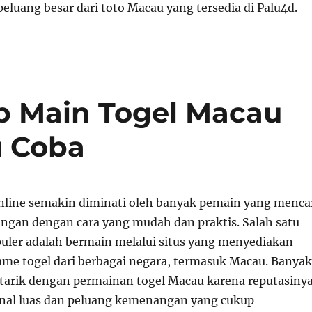
luang besar dari toto Macau yang tersedia di Palu4d.
 Main Togel Macau
 Coba
nline semakin diminati oleh banyak pemain yang menca
gan dengan cara yang mudah dan praktis. Salah satu
puler adalah bermain melalui situs yang menyediakan
game togel dari berbagai negara, termasuk Macau. Banyak
tarik dengan permainan togel Macau karena reputasiny
nal luas dan peluang kemenangan yang cukup