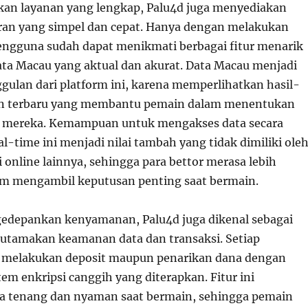
an layanan yang lengkap, Palu4d juga menyediakan
ran yang simpel dan cepat. Hanya dengan melakukan
pengguna sudah dapat menikmati berbagai fitur menarik
data Macau yang aktual dan akurat. Data Macau menjadi
ggulan dari platform ini, karena memperlihatkan hasil-
an terbaru yang membantu pemain dalam menentukan
an mereka. Kemampuan untuk mengakses data secara
l-time ini menjadi nilai tambah yang tidak dimiliki ole
i online lainnya, sehingga para bettor merasa lebih
lam mengambil keputusan penting saat bermain.
edepankan kenyamanan, Palu4d juga dikenal sebagai
utamakan keamanan data dan transaksi. Setiap
 melakukan deposit maupun penarikan dana dengan
em enkripsi canggih yang diterapkan. Fitur ini
a tenang dan nyaman saat bermain, sehingga pemain