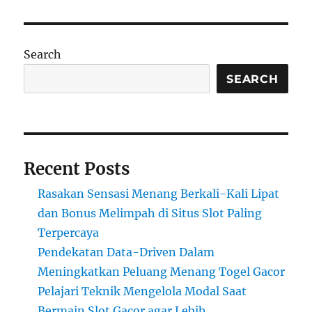
Macau:
Peluang
Menang
Besar,
Search
Modal
Kecil!
SEARCH
Recent Posts
Rasakan Sensasi Menang Berkali-Kali Lipat
dan Bonus Melimpah di Situs Slot Paling
Terpercaya
Pendekatan Data-Driven Dalam
Meningkatkan Peluang Menang Togel Gacor
Pelajari Teknik Mengelola Modal Saat
Bermain Slot Gacor agar Lebih