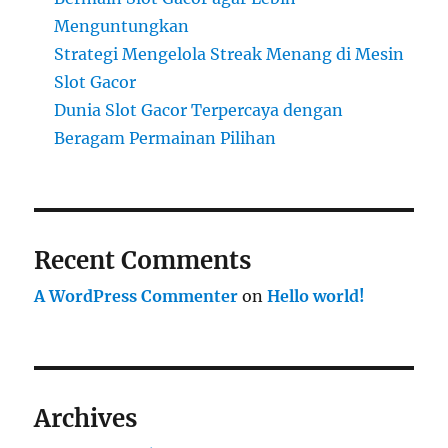
Menguntungkan
Strategi Mengelola Streak Menang di Mesin
Slot Gacor
Dunia Slot Gacor Terpercaya dengan
Beragam Permainan Pilihan
Recent Comments
A WordPress Commenter
on
Hello world!
Archives