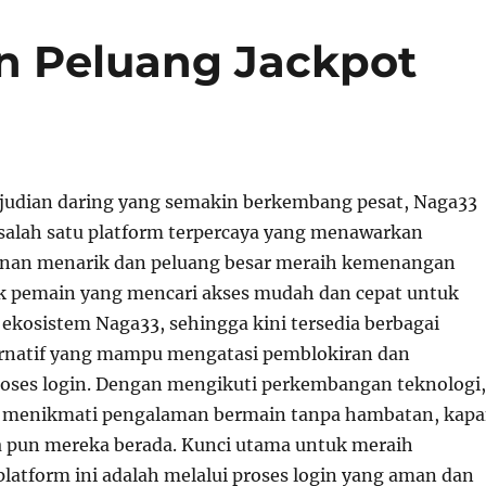
n Peluang Jackpot
judian daring yang semakin berkembang pesat, Naga33
salah satu platform terpercaya yang menawarkan
nan menarik dan peluang besar meraih kemenangan
ak pemain yang mencari akses mudah dan cepat untuk
ekosistem Naga33, sehingga kini tersedia berbagai
ernatif yang mampu mengatasi pemblokiran dan
oses login. Dengan mengikuti perkembangan teknologi,
 menikmati pengalaman bermain tanpa hambatan, kap
 pun mereka berada. Kunci utama untuk meraih
platform ini adalah melalui proses login yang aman dan