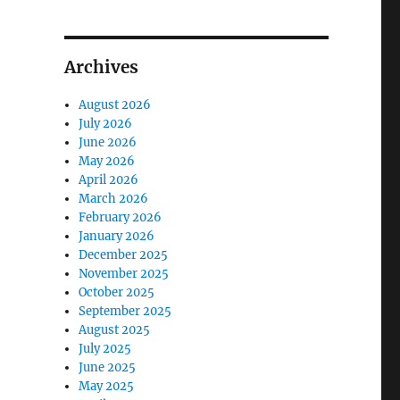
Archives
August 2026
July 2026
June 2026
May 2026
April 2026
March 2026
February 2026
January 2026
December 2025
November 2025
October 2025
September 2025
August 2025
July 2025
June 2025
May 2025