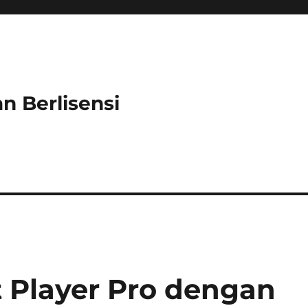
n Berlisensi
t Player Pro dengan