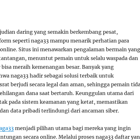
judian daring yang semakin berkembang pesat,
form seperti naga33 mampu menarik perhatian para
 online. Situs ini menawarkan pengalaman bermain yan
tantangan, menuntut pemain untuk selalu waspada dan
gar bisa meraih kemenangan besar. Banyak yang
wa naga33 hadir sebagai solusi terbaik untuk
rat berjudi secara legal dan aman, sehingga pemain tid
kehilangan dana saat bertaruh. Keunggulan utama dari
letak pada sistem keamanan yang ketat, memastikan
 dan data pribadi terlindungi dari ancaman siber.
aga33
menjadi pilihan utama bagi mereka yang ingin
tungan secara online. Melalui proses naga33 daftar ya