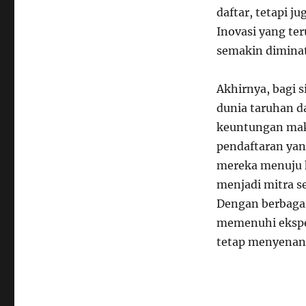
daftar, tetapi j
Inovasi yang ter
semakin diminat
Akhirnya, bagi 
dunia taruhan d
keuntungan maks
pendaftaran yan
mereka menuju k
menjadi mitra se
Dengan berbagai
memenuhi ekspe
tetap menyena