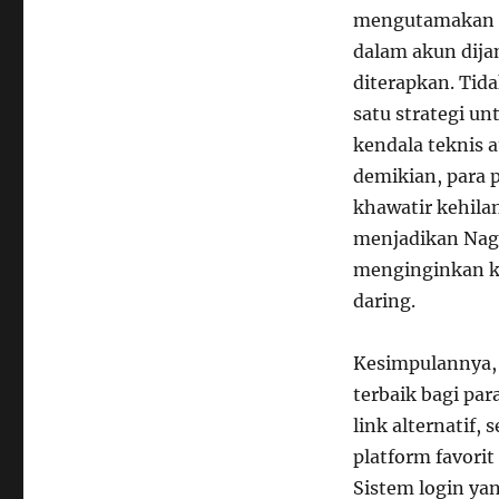
mengutamakan ke
dalam akun dija
diterapkan. Tid
satu strategi un
kendala teknis 
demikian, para 
khawatir kehila
menjadikan Naga
menginginkan k
daring.
Kesimpulannya,
terbaik bagi pa
link alternatif
platform favori
Sistem login ya