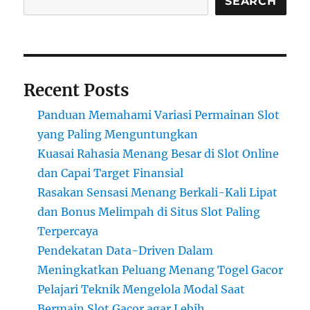
SEARCH
Pilihan
Permainan
dan
Keamanan
Terjamin
Recent Posts
Panduan Memahami Variasi Permainan Slot
yang Paling Menguntungkan
Kuasai Rahasia Menang Besar di Slot Online
dan Capai Target Finansial
Rasakan Sensasi Menang Berkali-Kali Lipat
dan Bonus Melimpah di Situs Slot Paling
Terpercaya
Pendekatan Data-Driven Dalam
Meningkatkan Peluang Menang Togel Gacor
Pelajari Teknik Mengelola Modal Saat
Bermain Slot Gacor agar Lebih