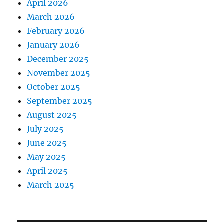
April 2026
March 2026
February 2026
January 2026
December 2025
November 2025
October 2025
September 2025
August 2025
July 2025
June 2025
May 2025
April 2025
March 2025