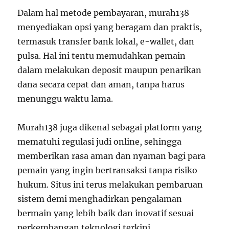
Dalam hal metode pembayaran, murah138
menyediakan opsi yang beragam dan praktis,
termasuk transfer bank lokal, e-wallet, dan
pulsa. Hal ini tentu memudahkan pemain
dalam melakukan deposit maupun penarikan
dana secara cepat dan aman, tanpa harus
menunggu waktu lama.
Murah138 juga dikenal sebagai platform yang
mematuhi regulasi judi online, sehingga
memberikan rasa aman dan nyaman bagi para
pemain yang ingin bertransaksi tanpa risiko
hukum. Situs ini terus melakukan pembaruan
sistem demi menghadirkan pengalaman
bermain yang lebih baik dan inovatif sesuai
perkembangan teknologi terkini.