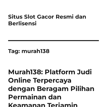
Situs Slot Gacor Resmi dan
Berlisensi
Tag:
murah138
Murah138: Platform Judi
Online Terpercaya
dengan Beragam Pilihan
Permainan dan
Keamanan Terjamin