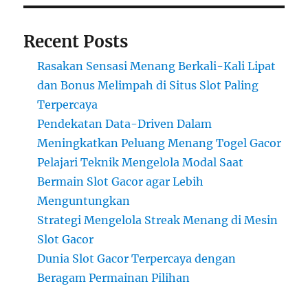
dan
Efektif
Recent Posts
Rasakan Sensasi Menang Berkali-Kali Lipat
dan Bonus Melimpah di Situs Slot Paling
Terpercaya
Pendekatan Data-Driven Dalam
Meningkatkan Peluang Menang Togel Gacor
Pelajari Teknik Mengelola Modal Saat
Bermain Slot Gacor agar Lebih
Menguntungkan
Strategi Mengelola Streak Menang di Mesin
Slot Gacor
Dunia Slot Gacor Terpercaya dengan
Beragam Permainan Pilihan