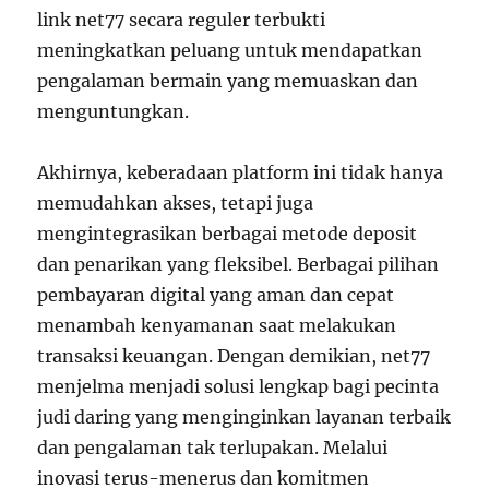
link net77 secara reguler terbukti
meningkatkan peluang untuk mendapatkan
pengalaman bermain yang memuaskan dan
menguntungkan.
Akhirnya, keberadaan platform ini tidak hanya
memudahkan akses, tetapi juga
mengintegrasikan berbagai metode deposit
dan penarikan yang fleksibel. Berbagai pilihan
pembayaran digital yang aman dan cepat
menambah kenyamanan saat melakukan
transaksi keuangan. Dengan demikian, net77
menjelma menjadi solusi lengkap bagi pecinta
judi daring yang menginginkan layanan terbaik
dan pengalaman tak terlupakan. Melalui
inovasi terus-menerus dan komitmen