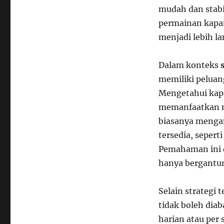
mudah dan stab
permainan kapa
menjadi lebih la
Dalam konteks
memiliki peluan
Mengetahui kap
memanfaatkan m
biasanya mengam
tersedia, seper
Pemahaman ini 
hanya bergantu
Selain strategi
tidak boleh dia
harian atau per