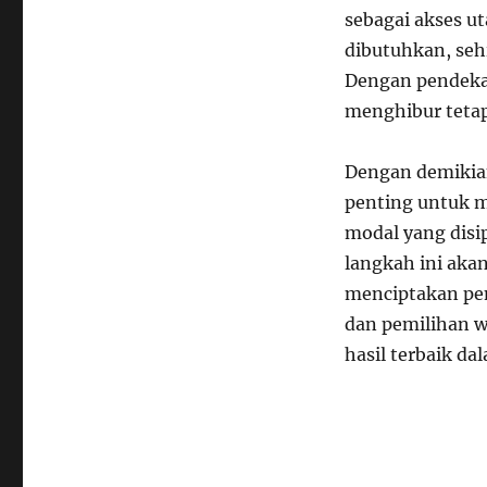
sebagai akses 
dibutuhkan, seh
Dengan pendeka
menghibur tetap
Dengan demikian
penting untuk 
modal yang disip
langkah ini ak
menciptakan pen
dan pemilihan w
hasil terbaik da