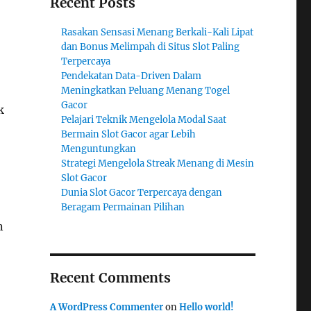
Recent Posts
Rasakan Sensasi Menang Berkali-Kali Lipat
dan Bonus Melimpah di Situs Slot Paling
Terpercaya
Pendekatan Data-Driven Dalam
Meningkatkan Peluang Menang Togel
Gacor
k
Pelajari Teknik Mengelola Modal Saat
Bermain Slot Gacor agar Lebih
Menguntungkan
Strategi Mengelola Streak Menang di Mesin
Slot Gacor
Dunia Slot Gacor Terpercaya dengan
Beragam Permainan Pilihan
n
Recent Comments
A WordPress Commenter
on
Hello world!