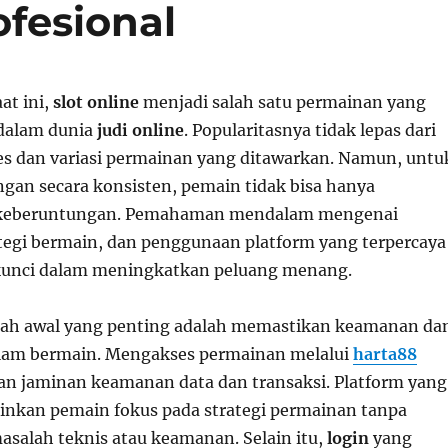
fesional
at ini,
slot online
menjadi salah satu permainan yang
 dalam dunia
judi online
. Popularitasnya tidak lepas dari
 dan variasi permainan yang ditawarkan. Namun, untu
an secara konsisten, pemain tidak bisa hanya
keberuntungan. Pemahaman mendalam mengenai
tegi bermain, dan penggunaan platform yang terpercaya
 kunci dalam meningkatkan peluang menang.
kah awal yang penting adalah memastikan keamanan da
am bermain. Mengakses permainan melalui
harta88
 jaminan keamanan data dan transaksi. Platform yang
nkan pemain fokus pada strategi permainan tanpa
asalah teknis atau keamanan. Selain itu,
login
yang