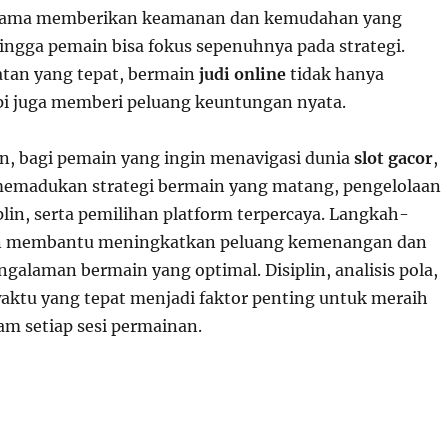
utama memberikan keamanan dan kemudahan yang
ingga pemain bisa fokus sepenuhnya pada strategi.
tan yang tepat, bermain
judi online
tidak hanya
i juga memberi peluang keuntungan nyata.
, bagi pemain yang ingin menavigasi dunia
slot gacor
,
memadukan strategi bermain yang matang, pengelolaan
lin, serta pemilihan platform terpercaya. Langkah-
an membantu meningkatkan peluang kemenangan dan
galaman bermain yang optimal. Disiplin, analisis pola,
aktu yang tepat menjadi faktor penting untuk meraih
lam setiap sesi permainan.