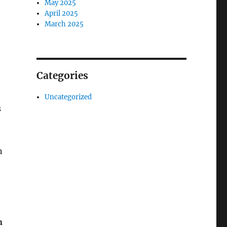
May 2025
April 2025
March 2025
Categories
Uncategorized
s
n
n