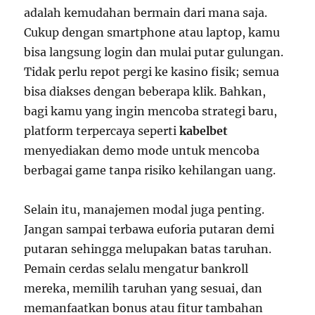
adalah kemudahan bermain dari mana saja.
Cukup dengan smartphone atau laptop, kamu
bisa langsung login dan mulai putar gulungan.
Tidak perlu repot pergi ke kasino fisik; semua
bisa diakses dengan beberapa klik. Bahkan,
bagi kamu yang ingin mencoba strategi baru,
platform terpercaya seperti
kabelbet
menyediakan demo mode untuk mencoba
berbagai game tanpa risiko kehilangan uang.
Selain itu, manajemen modal juga penting.
Jangan sampai terbawa euforia putaran demi
putaran sehingga melupakan batas taruhan.
Pemain cerdas selalu mengatur bankroll
mereka, memilih taruhan yang sesuai, dan
memanfaatkan bonus atau fitur tambahan