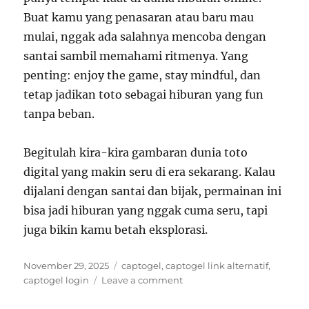
Buat kamu yang penasaran atau baru mau
mulai, nggak ada salahnya mencoba dengan
santai sambil memahami ritmenya. Yang
penting: enjoy the game, stay mindful, dan
tetap jadikan toto sebagai hiburan yang fun
tanpa beban.
Begitulah kira-kira gambaran dunia toto
digital yang makin seru di era sekarang. Kalau
dijalani dengan santai dan bijak, permainan ini
bisa jadi hiburan yang nggak cuma seru, tapi
juga bikin kamu betah eksplorasi.
Posted
Tags
November 29, 2025
captogel
,
captogel link alternatif
,
on
on
captogel login
Leave a comment
Mengenal
Keseruan