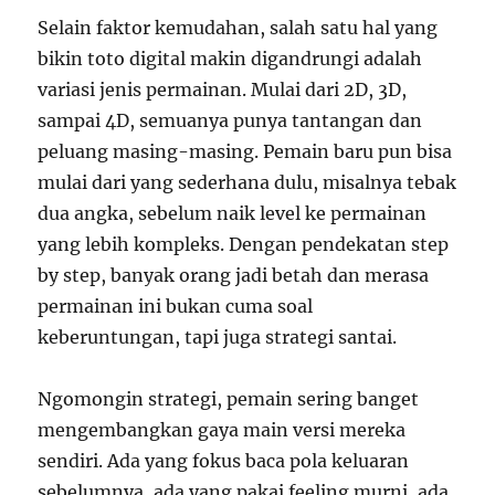
Selain faktor kemudahan, salah satu hal yang
bikin toto digital makin digandrungi adalah
variasi jenis permainan. Mulai dari 2D, 3D,
sampai 4D, semuanya punya tantangan dan
peluang masing-masing. Pemain baru pun bisa
mulai dari yang sederhana dulu, misalnya tebak
dua angka, sebelum naik level ke permainan
yang lebih kompleks. Dengan pendekatan step
by step, banyak orang jadi betah dan merasa
permainan ini bukan cuma soal
keberuntungan, tapi juga strategi santai.
Ngomongin strategi, pemain sering banget
mengembangkan gaya main versi mereka
sendiri. Ada yang fokus baca pola keluaran
sebelumnya, ada yang pakai feeling murni, ada