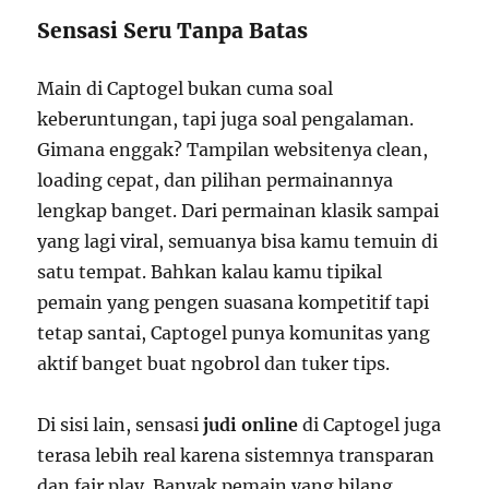
Sensasi Seru Tanpa Batas
Main di Captogel bukan cuma soal
keberuntungan, tapi juga soal pengalaman.
Gimana enggak? Tampilan websitenya clean,
loading cepat, dan pilihan permainannya
lengkap banget. Dari permainan klasik sampai
yang lagi viral, semuanya bisa kamu temuin di
satu tempat. Bahkan kalau kamu tipikal
pemain yang pengen suasana kompetitif tapi
tetap santai, Captogel punya komunitas yang
aktif banget buat ngobrol dan tuker tips.
Di sisi lain, sensasi
judi online
di Captogel juga
terasa lebih real karena sistemnya transparan
dan fair play. Banyak pemain yang bilang,