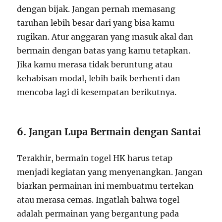
dengan bijak. Jangan pernah memasang
taruhan lebih besar dari yang bisa kamu
rugikan. Atur anggaran yang masuk akal dan
bermain dengan batas yang kamu tetapkan.
Jika kamu merasa tidak beruntung atau
kehabisan modal, lebih baik berhenti dan
mencoba lagi di kesempatan berikutnya.
6.
Jangan Lupa Bermain dengan Santai
Terakhir, bermain togel HK harus tetap
menjadi kegiatan yang menyenangkan. Jangan
biarkan permainan ini membuatmu tertekan
atau merasa cemas. Ingatlah bahwa togel
adalah permainan yang bergantung pada