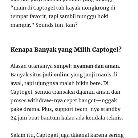
“main di Captogel tuh kayak nongkrong di
tempat favorit, tapi sambil nunggu hoki
mampir.” Sounds fun, kan?
Kenapa Banyak yang Milih Captogel?
Alasan utamanya simpel:
nyaman dan aman
.
Banyak situs
judi online
yang janji manis di
awal, tapi ujungnya malah bikin bete. Di
Captogel, semua transaksi dijamin aman dan
proses withdraw-nya cepet banget—nggak
pake drama. Plus, support team-nya standby
24 jam buat bantuin kalau ada kendala teknis.
Selain itu, Captogel juga dikenal karena sering