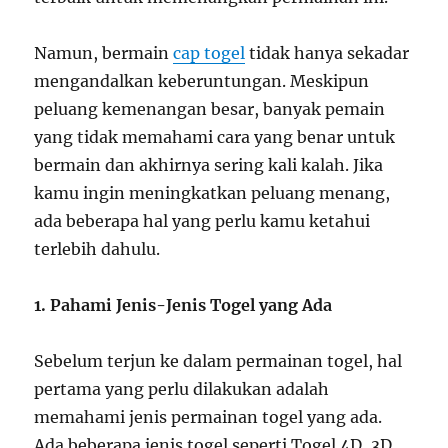
Namun, bermain
cap togel
tidak hanya sekadar
mengandalkan keberuntungan. Meskipun
peluang kemenangan besar, banyak pemain
yang tidak memahami cara yang benar untuk
bermain dan akhirnya sering kali kalah. Jika
kamu ingin meningkatkan peluang menang,
ada beberapa hal yang perlu kamu ketahui
terlebih dahulu.
1. Pahami Jenis-Jenis Togel yang Ada
Sebelum terjun ke dalam permainan togel, hal
pertama yang perlu dilakukan adalah
memahami jenis permainan togel yang ada.
Ada beberapa jenis togel seperti Togel 4D, 3D,