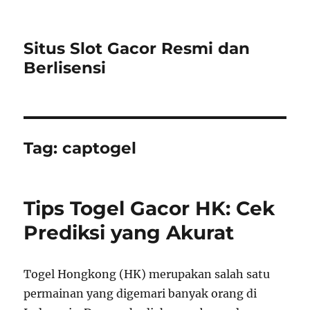
Situs Slot Gacor Resmi dan
Berlisensi
Tag:
captogel
Tips Togel Gacor HK: Cek
Prediksi yang Akurat
Togel Hongkong (HK) merupakan salah satu
permainan yang digemari banyak orang di