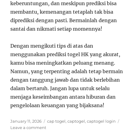
keberuntungan, dan meskipun prediksi bisa
membantu, kemenangan tetaplah tak bisa
diprediksi dengan pasti. Bermainlah dengan
santai dan nikmati setiap momennya!
Dengan mengikuti tips di atas dan
menggunakan prediksi togel HK yang akurat,
kamu bisa meningkatkan peluang menang.
Namun, yang terpenting adalah tetap bermain
dengan tanggung jawab dan tidak berlebihan
dalam bertaruh. Jangan lupa untuk selalu
menjaga keseimbangan antara hiburan dan
pengelolaan keuangan yang bijaksana!
Posted
Tags
January 11, 2026
cap togel
,
captogel
,
captogel login
on
on
Leave a comment
Tips