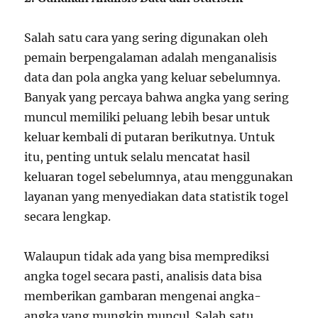
Salah satu cara yang sering digunakan oleh
pemain berpengalaman adalah menganalisis
data dan pola angka yang keluar sebelumnya.
Banyak yang percaya bahwa angka yang sering
muncul memiliki peluang lebih besar untuk
keluar kembali di putaran berikutnya. Untuk
itu, penting untuk selalu mencatat hasil
keluaran togel sebelumnya, atau menggunakan
layanan yang menyediakan data statistik togel
secara lengkap.
Walaupun tidak ada yang bisa memprediksi
angka togel secara pasti, analisis data bisa
memberikan gambaran mengenai angka-
angka yang mungkin muncul. Salah satu