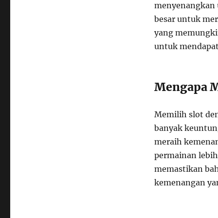
menyenangkan u
besar untuk mer
yang memungkin
untuk mendapatk
Mengapa Me
Memilih slot de
banyak keuntung
meraih kemenang
permainan lebih 
memastikan bahw
kemenangan yang