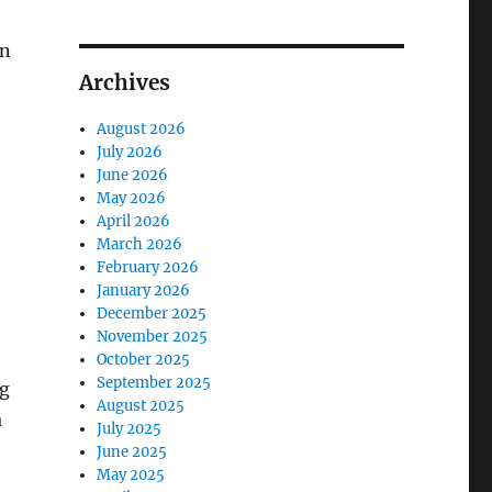
an
Archives
August 2026
July 2026
June 2026
May 2026
April 2026
March 2026
February 2026
January 2026
December 2025
November 2025
October 2025
September 2025
ng
August 2025
a
July 2025
June 2025
May 2025