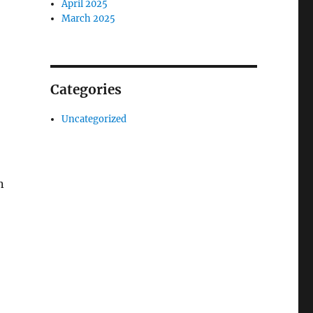
April 2025
March 2025
Categories
Uncategorized
n