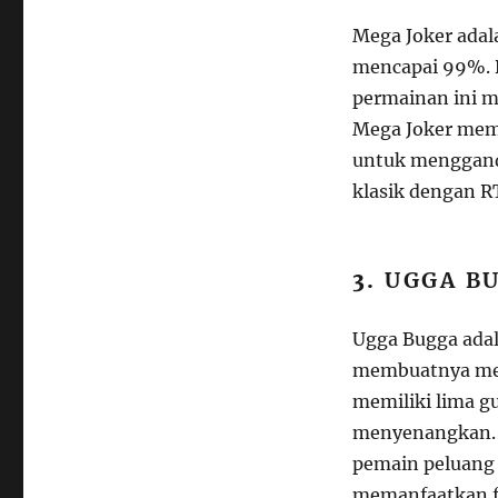
Mega Joker adala
mencapai 99%. 
permainan ini m
Mega Joker mem
untuk menggand
klasik dengan R
3.
UGGA B
Ugga Bugga ada
membuatnya menj
memiliki lima g
menyenangkan. 
pemain peluang 
memanfaatkan fi