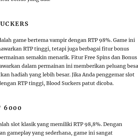
SUCKERS
adalah game bertema vampir dengan RTP 98%. Game ini
awarkan RTP tinggi, tetapi juga berbagai fitur bonus
rmainan semakin menarik. Fitur Free Spins dan Bonus
tawarkan dalam permainan ini memberikan peluang besa
an hadiah yang lebih besar. Jika Anda penggemar slot
dengan RTP tinggi, Blood Suckers patut dicoba.
 6000
alah slot klasik yang memiliki RTP 98,8%. Dengan
dan gameplay yang sederhana, game ini sangat