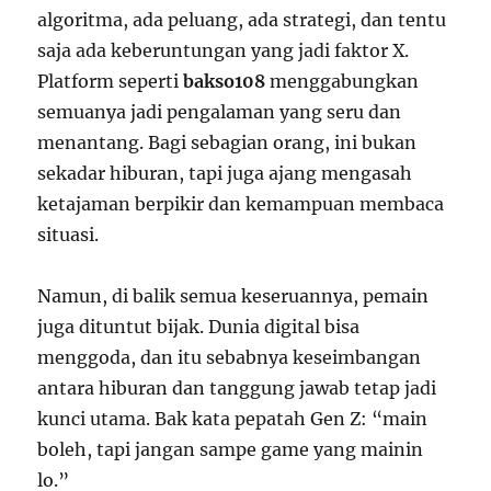
algoritma, ada peluang, ada strategi, dan tentu
saja ada keberuntungan yang jadi faktor X.
Platform seperti
bakso108
menggabungkan
semuanya jadi pengalaman yang seru dan
menantang. Bagi sebagian orang, ini bukan
sekadar hiburan, tapi juga ajang mengasah
ketajaman berpikir dan kemampuan membaca
situasi.
Namun, di balik semua keseruannya, pemain
juga dituntut bijak. Dunia digital bisa
menggoda, dan itu sebabnya keseimbangan
antara hiburan dan tanggung jawab tetap jadi
kunci utama. Bak kata pepatah Gen Z: “main
boleh, tapi jangan sampe game yang mainin
lo.”