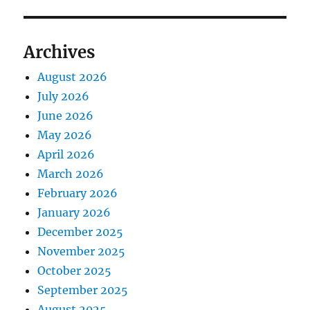
Archives
August 2026
July 2026
June 2026
May 2026
April 2026
March 2026
February 2026
January 2026
December 2025
November 2025
October 2025
September 2025
August 2025