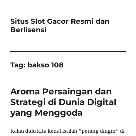
Situs Slot Gacor Resmi dan
Berlisensi
Tag:
bakso 108
Aroma Persaingan dan
Strategi di Dunia Digital
yang Menggoda
Kalau dulu kita kenal istilah “perang dingin” di