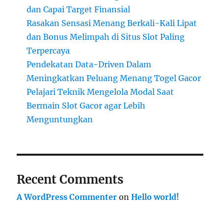
dan Capai Target Finansial
Rasakan Sensasi Menang Berkali-Kali Lipat
dan Bonus Melimpah di Situs Slot Paling
Terpercaya
Pendekatan Data-Driven Dalam
Meningkatkan Peluang Menang Togel Gacor
Pelajari Teknik Mengelola Modal Saat
Bermain Slot Gacor agar Lebih
Menguntungkan
Recent Comments
A WordPress Commenter
on
Hello world!