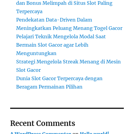
dan Bonus Melimpah di Situs Slot Paling
Terpercaya
Pendekatan Data-Driven Dalam
Meningkatkan Peluang Menang Togel Gacor
Pelajari Teknik Mengelola Modal Saat
Bermain Slot Gacor agar Lebih
Menguntungkan
Strategi Mengelola Streak Menang di Mesin
Slot Gacor
Dunia Slot Gacor Terpercaya dengan
Beragam Permainan Pilihan
Recent Comments