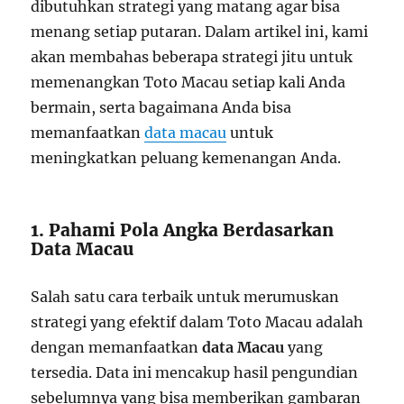
dibutuhkan strategi yang matang agar bisa
menang setiap putaran. Dalam artikel ini, kami
akan membahas beberapa strategi jitu untuk
memenangkan Toto Macau setiap kali Anda
bermain, serta bagaimana Anda bisa
memanfaatkan
data macau
untuk
meningkatkan peluang kemenangan Anda.
1. Pahami Pola Angka Berdasarkan
Data Macau
Salah satu cara terbaik untuk merumuskan
strategi yang efektif dalam Toto Macau adalah
dengan memanfaatkan
data Macau
yang
tersedia. Data ini mencakup hasil pengundian
sebelumnya yang bisa memberikan gambaran