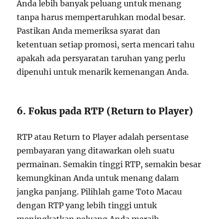
Anda lebih banyak peluang untuk menang
tanpa harus mempertaruhkan modal besar.
Pastikan Anda memeriksa syarat dan
ketentuan setiap promosi, serta mencari tahu
apakah ada persyaratan taruhan yang perlu
dipenuhi untuk menarik kemenangan Anda.
6. Fokus pada RTP (Return to Player)
RTP atau Return to Player adalah persentase
pembayaran yang ditawarkan oleh suatu
permainan. Semakin tinggi RTP, semakin besar
kemungkinan Anda untuk menang dalam
jangka panjang. Pilihlah game Toto Macau
dengan RTP yang lebih tinggi untuk