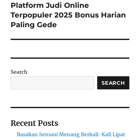
Platform Judi Online
Next
post:
Terpopuler 2025 Bonus Harian
Paling Gede
Search
SEARCH
Recent Posts
Rasakan Sensasi Menang Berkali-Kali Lipat