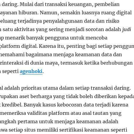
 daring. Mulai dari transaksi keuangan, pembelian
layanan hiburan. Namun, semakin luasnya ruang digital
luang terjadinya penyalahgunaan data dan risiko
 satu aktivitas yang sering menjadi sorotan adalah
judi
rap menarik banyak pengguna untuk mencoba
latform digital. Karena itu, penting bagi setiap penggu
 memahami bagaimana menjaga keamanan data dan
berinteraksi di dunia maya, termasuk ketika berhubungan
 seperti
agenhoki
.
 adalah prioritas utama dalam setiap transaksi daring.
rupakan aset berharga yang tidak boleh diberikan kepad
 kredibel. Banyak kasus kebocoran data terjadi karena
memeriksa validitas platform atau asal tautan yang
Langkah pertama untuk menjaga keamanan adalah
a setiap situs memiliki sertifikasi keamanan seperti