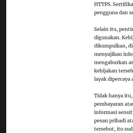
HTTPS. Sertifik
pengguna dan ser
Selain itu, pent
digunakan. Kebi
dikumpulkan, di
menyajikan infor
mengaburkan at
kebijakan terse
layak dipercaya 
Tidak hanya itu
pembayaran ata
informasi sensit
pesan pribadi at
tersebut, itu su