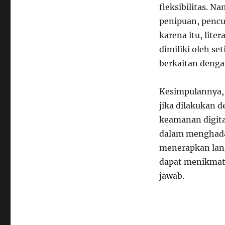
fleksibilitas. 
penipuan, pencu
karena itu, lite
dimiliki oleh se
berkaitan dengan
Kesimpulannya, 
jika dilakukan 
keamanan digital
dalam menghada
menerapkan lan
dapat menikmati
jawab.