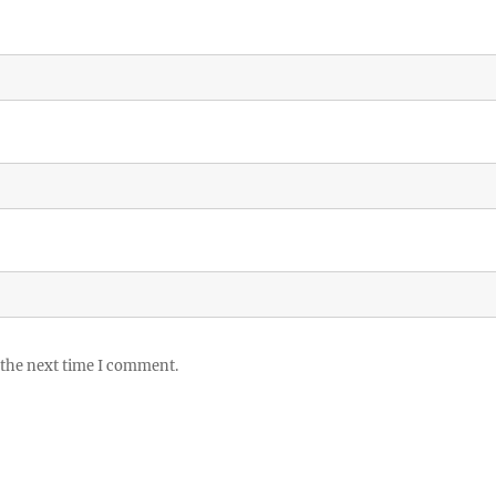
 the next time I comment.