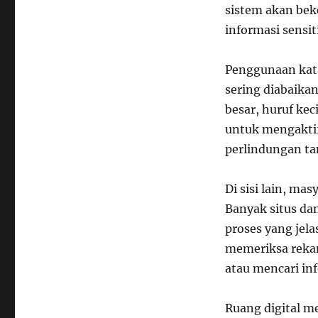
sistem akan be
informasi sensit
Penggunaan kata
sering diabaika
besar, huruf kec
untuk mengaktif
perlindungan ta
Di sisi lain, ma
Banyak situs da
proses yang jel
memeriksa rekam
atau mencari inf
Ruang digital 