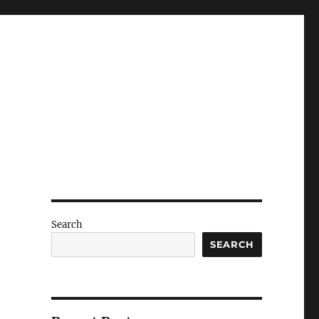
Search
SEARCH