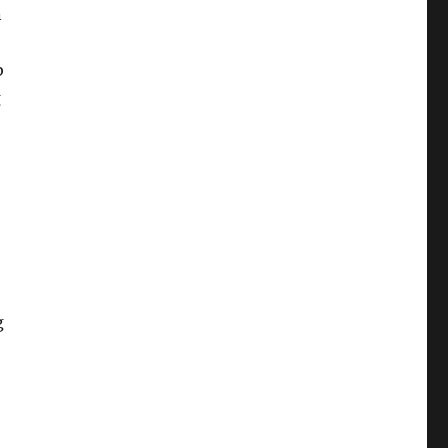
n
b
g
g