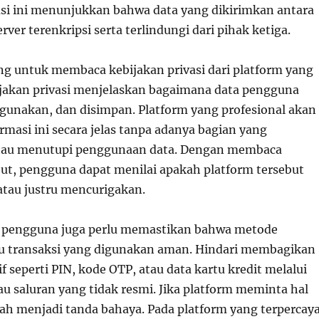
asi ini menunjukkan bahwa data yang dikirimkan antara
ver terenkripsi serta terlindungi dari pihak ketiga.
ing untuk membaca kebijakan privasi dari platform yang
jakan privasi menjelaskan bagaimana data pengguna
gunakan, dan disimpan. Platform yang profesional akan
masi ini secara jelas tanpa adanya bagian yang
au menutupi penggunaan data. Dengan membaca
but, pengguna dapat menilai apakah platform tersebut
atau justru mencurigakan.
, pengguna juga perlu memastikan bahwa metode
u transaksi yang digunakan aman. Hindari membagikan
if seperti PIN, kode OTP, atau data kartu kredit melalui
au saluran yang tidak resmi. Jika platform meminta hal
dah menjadi tanda bahaya. Pada platform yang terpercaya