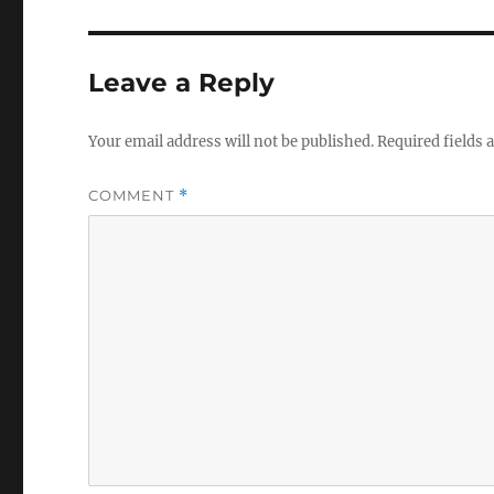
Leave a Reply
Your email address will not be published.
Required fields
COMMENT
*