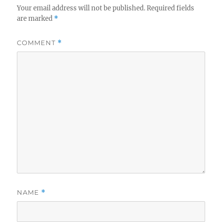
Your email address will not be published.
Required fields
are marked
*
COMMENT
*
NAME
*